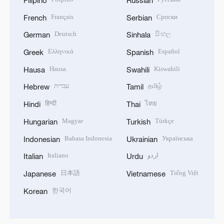
Français
Српски
French
Serbian
Deutsch
සිංහල
German
Sinhala
Ελληνικά
Español
Greek
Spanish
Hausa
Kiswahili
Hausa
Swahili
עברית
தமிழ்
Hebrew
Tamil
हिन्दी
ไทย
Hindi
Thai
Magyar
Türkçe
Hungarian
Turkish
Bahasa Indonesia
Українська
Indonesian
Ukrainian
Italiano
اردو
Italian
Urdu
日本語
Tiếng Việt
Japanese
Vietnamese
한국어
Korean