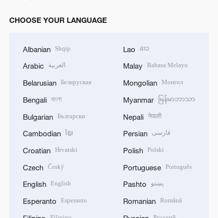
CHOOSE YOUR LANGUAGE
Shqip
ລາວ
Albanian
Lao
العربية
Bahasa Melayu
Arabic
Malay
Беларуская
Монгол
Belarusian
Mongolian
বাংলা
မြန်မာဘာသာ
Bengali
Myanmar
Български
नेपाली
Bulgarian
Nepali
ខ្មែរ
فارسی
Cambodian
Persian
Hrvatski
Polski
Croatian
Polish
Český
Português
Czech
Portuguese
English
پښتو
English
Pashto
Esperanto
Română
Esperanto
Romanian
Filipino
Русский
Filipino
Russian