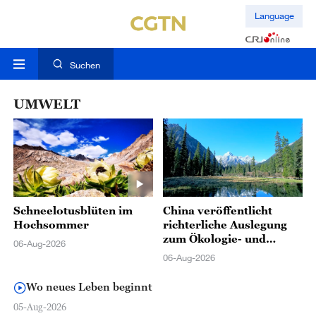
Language
Suchen
UMWELT
Schneelotusblüten im
China veröffentlicht
Hochsommer
richterliche Auslegung
zum Ökologie- und
06-Aug-2026
Umweltgesetzbuch
06-Aug-2026
Wo neues Leben beginnt
05-Aug-2026