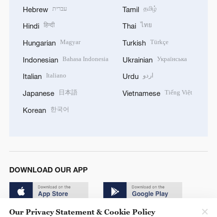
עברית
தமிழ்
Hebrew
Tamil
हिन्दी
ไทย
Hindi
Thai
Magyar
Türkçe
Hungarian
Turkish
Bahasa Indonesia
Українська
Indonesian
Ukrainian
Italiano
اردو
Italian
Urdu
日本語
Tiếng Việt
Japanese
Vietnamese
한국어
Korean
DOWNLOAD OUR APP
Our Privacy Statement & Cookie Policy