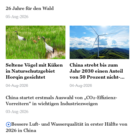
26 Jahre für den Wald
05-Aug-2026
Seltene Vögel mit Küken
China strebt bis zum
in Naturschutzgebiet
Jahr 2030 einen Anteil
Horqin gesichtet
von 50 Prozent nicht-
fossiler Stromerzeugung
04-Aug-2026
04-Aug-2026
an
China startet erstmals Auswahl von „CO₂-Effizienz-
Vorreitern“ in wichtigen Industriezweigen
03-Aug-2026
Bessere Luft- und Wasserqualität in erster Hälfte von
2026 in China