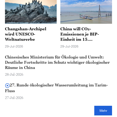
Changshan-Archipel
China will CO₂-
wird UNESCO-
Emissionen je BIP-
Weltnaturerbe
Einheit im 15.
Fünfjahresplan um 17
29-Jul-2026
29-Jul-2026
Prozent senken
Chinesisches Ministerium für Ökologie und Umwelt:
Deutliche Fortschritte im Schutz wichtiger ökologischer
Räume in China
28-Jul-2026
27. Runde ökologischer Wasserumleitung im Tarim-
Fluss
27-Jul-2026
Mehr