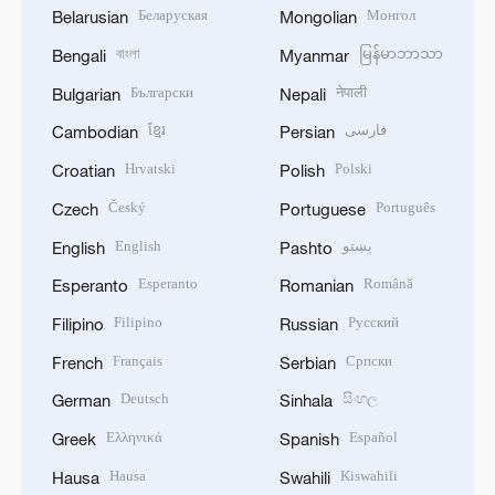
Беларуская
Монгол
Belarusian
Mongolian
বাংলা
မြန်မာဘာသာ
Bengali
Myanmar
Български
नेपाली
Bulgarian
Nepali
ខ្មែរ
فارسی
Cambodian
Persian
Hrvatski
Polski
Croatian
Polish
Český
Português
Czech
Portuguese
English
پښتو
English
Pashto
Esperanto
Română
Esperanto
Romanian
Filipino
Русский
Filipino
Russian
Français
Српски
French
Serbian
Deutsch
සිංහල
German
Sinhala
Ελληνικά
Español
Greek
Spanish
Hausa
Kiswahili
Hausa
Swahili