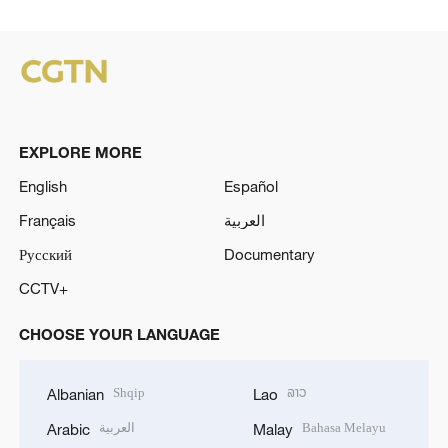
EXPLORE MORE
English
Español
Français
العربية
Русский
Documentary
CCTV+
CHOOSE YOUR LANGUAGE
Shqip
ລາວ
Albanian
Lao
العربية
Bahasa Melayu
Arabic
Malay