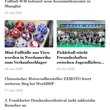
Fußball-WM befeuert neue Konsumökonomie in
Shanghai
03-Jul-2026
Mini-Fußbälle aus Yiwu
Pickleball stärkt
werden in Nordamerika
Freundschaften
zum Verkaufsschlager
zwischen Jugendlichen
aus China und den USA
29-Jun-2026
25-Jun-2026
Chinesischer Motorradhersteller ZXMOTO feiert
weiteren Sieg bei WorldSSP
17-Jun-2026
3. Frankfurter Drachenbootfestival zieht zahlreiche
Besucher an