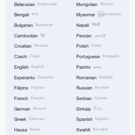
Беларуская
Монгол
Belarusian
Mongolian
বাংলা
မြန်မာဘာသာ
Bengali
Myanmar
Български
नेपाली
Bulgarian
Nepali
ខ្មែរ
فارسی
Cambodian
Persian
Hrvatski
Polski
Croatian
Polish
Český
Português
Czech
Portuguese
English
پښتو
English
Pashto
Esperanto
Română
Esperanto
Romanian
Filipino
Русский
Filipino
Russian
Français
Српски
French
Serbian
Deutsch
සිංහල
German
Sinhala
Ελληνικά
Español
Greek
Spanish
Hausa
Kiswahili
Hausa
Swahili