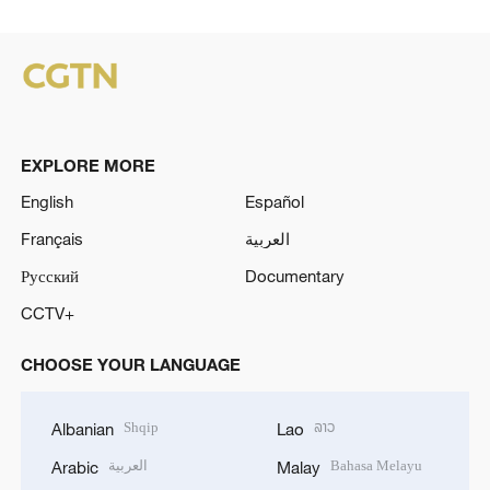
EXPLORE MORE
English
Español
Français
العربية
Русский
Documentary
CCTV+
CHOOSE YOUR LANGUAGE
Shqip
ລາວ
Albanian
Lao
العربية
Bahasa Melayu
Arabic
Malay