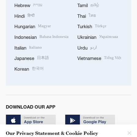
עברית
தமிழ்
Hebrew
Tamil
हिन्दी
ไทย
Hindi
Thai
Magyar
Türkçe
Hungarian
Turkish
Bahasa Indonesia
Українська
Indonesian
Ukrainian
Italiano
اردو
Italian
Urdu
日本語
Tiếng Việt
Japanese
Vietnamese
한국어
Korean
DOWNLOAD OUR APP
Our Privacy Statement & Cookie Policy