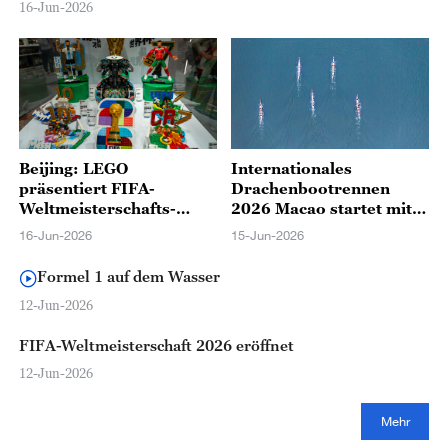
16-Jun-2026
Beijing: LEGO
Internationales
präsentiert FIFA-
Drachenbootrennen
Weltmeisterschafts-
2026 Macao startet mit
Kollektion
über 180 Teams
16-Jun-2026
15-Jun-2026
Formel 1 auf dem Wasser
12-Jun-2026
FIFA-Weltmeisterschaft 2026 eröffnet
12-Jun-2026
Mehr