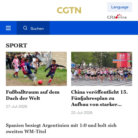
Language
Suchen
SPORT
Fußballtraum auf dem
China veröffentlicht 15.
Dach der Welt
Fünfjahresplan zu
Aufbau von starker
27-Jul-2026
Sportnation
22-Jul-2026
Spanien besiegt Argentinien mit 1:0 und holt sich
zweiten WM-Titel