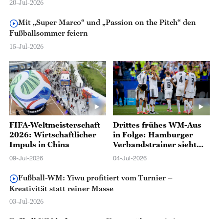
20-Jul-2026
Mit „Super Marco“ und „Passion on the Pitch“ den
Fußballsommer feiern
15-Jul-2026
FIFA-Weltmeisterschaft
Drittes frühes WM-Aus
2026: Wirtschaftlicher
in Folge: Hamburger
Impuls in China
Verbandstrainer sieht
Deutschlands
09-Jul-2026
04-Jul-2026
Fußballkrise nicht nur
als Trainerfrage
Fußball-WM: Yiwu profitiert vom Turnier –
Kreativität statt reiner Masse
03-Jul-2026