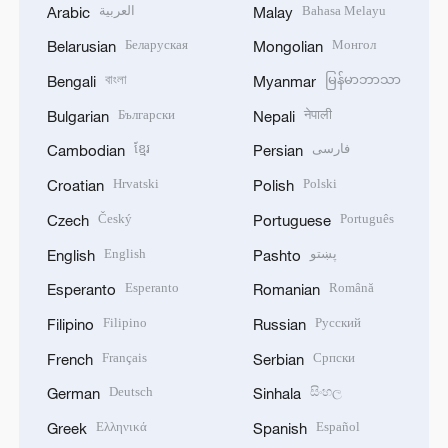
العربية
Bahasa Melayu
Arabic
Malay
Беларуская
Монгол
Belarusian
Mongolian
বাংলা
မြန်မာဘာသာ
Bengali
Myanmar
Български
नेपाली
Bulgarian
Nepali
ខ្មែរ
فارسی
Cambodian
Persian
Hrvatski
Polski
Croatian
Polish
Český
Português
Czech
Portuguese
English
پښتو
English
Pashto
Esperanto
Română
Esperanto
Romanian
Filipino
Русский
Filipino
Russian
Français
Српски
French
Serbian
Deutsch
සිංහල
German
Sinhala
Ελληνικά
Español
Greek
Spanish