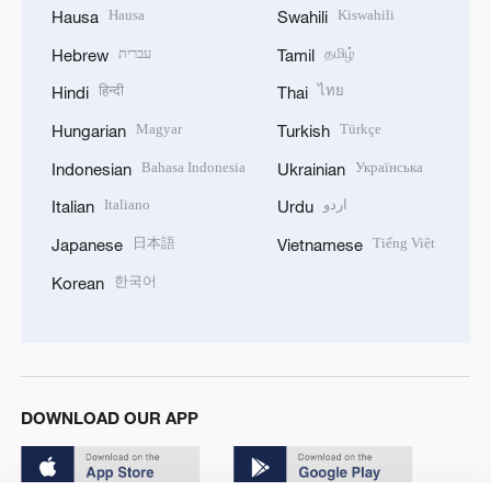
Hausa
Kiswahili
Hausa
Swahili
עברית
தமிழ்
Hebrew
Tamil
हिन्दी
ไทย
Hindi
Thai
Magyar
Türkçe
Hungarian
Turkish
Bahasa Indonesia
Українська
Indonesian
Ukrainian
Italiano
اردو
Italian
Urdu
日本語
Tiếng Việt
Japanese
Vietnamese
한국어
Korean
DOWNLOAD OUR APP