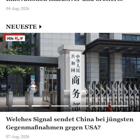
zugänglich
04-Aug-2026
NEUESTE
Welches Signal sendet China bei jüngsten
Gegenmaßnahmen gegen USA?
07-Aug-2026