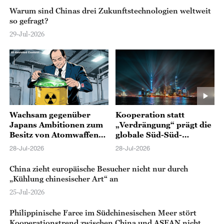
Warum sind Chinas drei Zukunftstechnologien weltweit
so gefragt?
29-Jul-2026
Wachsam gegenüber
Kooperation statt
Japans Ambitionen zum
„Verdrängung“ prägt die
Besitz von Atomwaffen
globale Süd-Süd-
bleiben
Kooperation
28-Jul-2026
28-Jul-2026
China zieht europäische Besucher nicht nur durch
„Kühlung chinesischer Art“ an
25-Jul-2026
Philippinische Farce im Südchinesischen Meer stört
Kooperationstrend zwischen China und ASEAN nicht