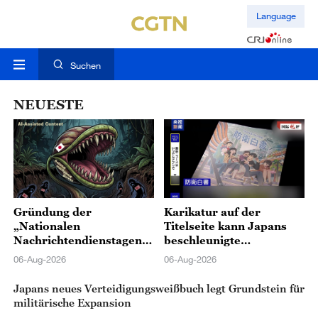
Language
Suchen
NEUESTE
Gründung der
Karikatur auf der
„Nationalen
Titelseite kann Japans
Nachrichtendienstagentu
beschleunigte
r“ ist ein weiterer
„Remilitarisierung“ nicht
06-Aug-2026
06-Aug-2026
gefährlicher Schritt
verbergen
Japans zur
Japans neues Verteidigungsweißbuch legt Grundstein für
Wiederbelebung des
militärische Expansion
Militarismus