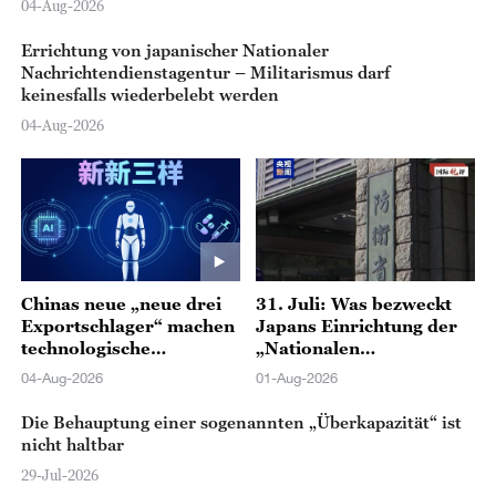
04-Aug-2026
Errichtung von japanischer Nationaler
Nachrichtendienstagentur – Militarismus darf
keinesfalls wiederbelebt werden
04-Aug-2026
Chinas neue „neue drei
31. Juli: Was bezweckt
Exportschlager“ machen
Japans Einrichtung der
technologische
„Nationalen
Innovationen inklusiver
Nachrichtenagentur“?
04-Aug-2026
01-Aug-2026
und breiter zugänglich
Die Behauptung einer sogenannten „Überkapazität“ ist
nicht haltbar
29-Jul-2026