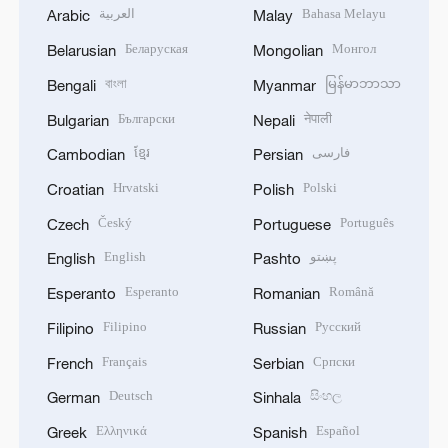
العربية
Bahasa Melayu
Arabic
Malay
Беларуская
Монгол
Belarusian
Mongolian
বাংলা
မြန်မာဘာသာ
Bengali
Myanmar
Български
नेपाली
Bulgarian
Nepali
ខ្មែរ
فارسی
Cambodian
Persian
Hrvatski
Polski
Croatian
Polish
Český
Português
Czech
Portuguese
English
پښتو
English
Pashto
Esperanto
Română
Esperanto
Romanian
Filipino
Русский
Filipino
Russian
Français
Српски
French
Serbian
Deutsch
සිංහල
German
Sinhala
Ελληνικά
Español
Greek
Spanish