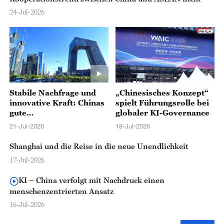
24-Jul-2026
Stabile Nachfrage und
„Chinesisches Konzept“
innovative Kraft: Chinas
spielt Führungsrolle bei
gute
globaler KI-Governance
Wirtschaftsperformance
21-Jul-2026
18-Jul-2026
im ersten Halbjahr
Shanghai und die Reise in die neue Unendlichkeit
17-Jul-2026
KI – China verfolgt mit Nachdruck einen
menschenzentrierten Ansatz
16-Jul-2026