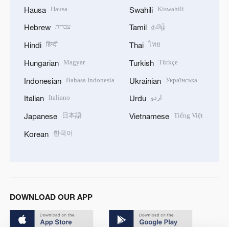
Hausa
Kiswahili
Hausa
Swahili
עברית
தமிழ்
Hebrew
Tamil
हिन्दी
ไทย
Hindi
Thai
Magyar
Türkçe
Hungarian
Turkish
Bahasa Indonesia
Українська
Indonesian
Ukrainian
Italiano
اردو
Italian
Urdu
日本語
Tiếng Việt
Japanese
Vietnamese
한국어
Korean
DOWNLOAD OUR APP