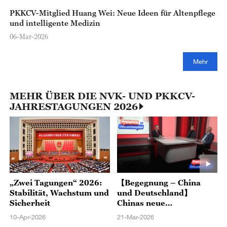
PKKCV-Mitglied Huang Wei: Neue Ideen für Altenpflege
und intelligente Medizin
06-Mar-2026
Mehr
MEHR ÜBER DIE NVK- UND PKKCV-
JAHRESTAGUNGEN 2026
„Zwei Tagungen“ 2026:
【Begegnung – China
Stabilität, Wachstum und
und Deutschland】
Sicherheit
Chinas neue
Entwicklungsstrategie:
10-Apr-2026
21-Mar-2026
Impulse für die deutsch-