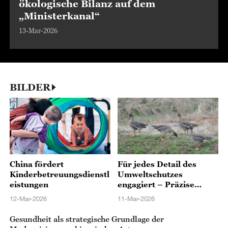
ökologische Bilanz auf dem
„Ministerkanal“
13-Mar-2026
BILDER
China fördert
Für jedes Detail des
Kinderbetreuungsdienstl
Umweltschutzes
eistungen
engagiert – Präzise
Analysen für den Schutz
12-Mar-2026
11-Mar-2026
des Poyang-Sees
Gesundheit als strategische Grundlage der