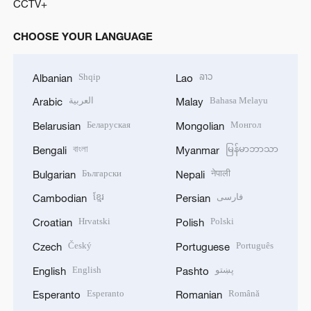
CCTV+
CHOOSE YOUR LANGUAGE
Shqip
ລາວ
Albanian
Lao
العربية
Bahasa Melayu
Arabic
Malay
Беларуская
Монгол
Belarusian
Mongolian
বাংলা
မြန်မာဘာသာ
Bengali
Myanmar
Български
नेपाली
Bulgarian
Nepali
ខ្មែរ
فارسی
Cambodian
Persian
Hrvatski
Polski
Croatian
Polish
Český
Português
Czech
Portuguese
English
پښتو
English
Pashto
Esperanto
Română
Esperanto
Romanian