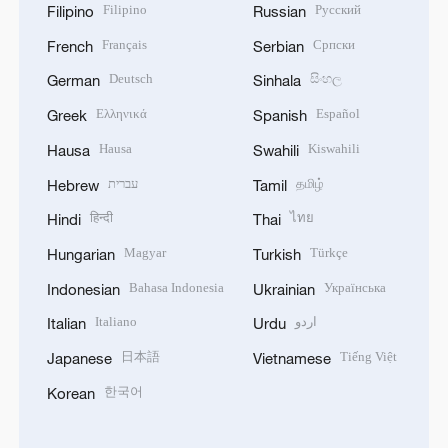
Filipino
Русский
Filipino
Russian
Français
Српски
French
Serbian
Deutsch
සිංහල
German
Sinhala
Ελληνικά
Español
Greek
Spanish
Hausa
Kiswahili
Hausa
Swahili
עברית
தமிழ்
Hebrew
Tamil
हिन्दी
ไทย
Hindi
Thai
Magyar
Türkçe
Hungarian
Turkish
Bahasa Indonesia
Українська
Indonesian
Ukrainian
Italiano
اردو
Italian
Urdu
日本語
Tiếng Việt
Japanese
Vietnamese
한국어
Korean