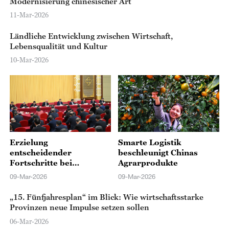
Modernisierung chinesischer Art
11-Mar-2026
Ländliche Entwicklung zwischen Wirtschaft,
Lebensqualität und Kultur
10-Mar-2026
Erzielung
Smarte Logistik
entscheidender
beschleunigt Chinas
Fortschritte bei
Agrarprodukte
Förderung der Initiative
09-Mar-2026
09-Mar-2026
„Gesundes China”
während 15.
„15. Fünfjahresplan“ im Blick: Wie wirtschaftsstarke
Fünfjahresplans
Provinzen neue Impulse setzen sollen
06-Mar-2026