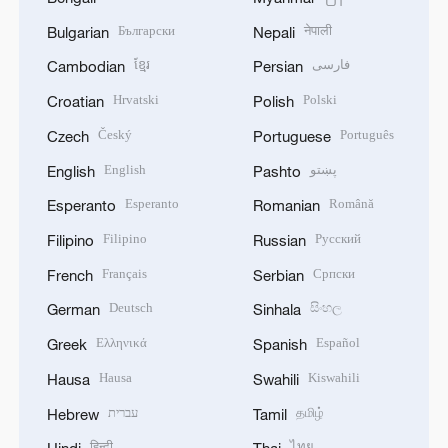
Български
नेपाली
Bulgarian
Nepali
ខ្មែរ
فارسی
Cambodian
Persian
Hrvatski
Polski
Croatian
Polish
Český
Português
Czech
Portuguese
English
پښتو
English
Pashto
Esperanto
Română
Esperanto
Romanian
Filipino
Русский
Filipino
Russian
Français
Српски
French
Serbian
Deutsch
සිංහල
German
Sinhala
Ελληνικά
Español
Greek
Spanish
Hausa
Kiswahili
Hausa
Swahili
עברית
தமிழ்
Hebrew
Tamil
हिन्दी
ไทย