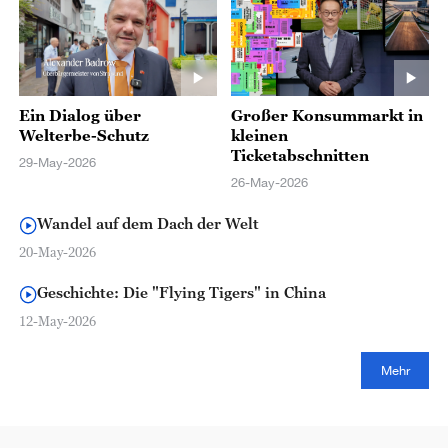
Ein Dialog über
Großer Konsummarkt in
Welterbe-Schutz
kleinen
Ticketabschnitten
29-May-2026
26-May-2026
Wandel auf dem Dach der Welt
20-May-2026
Geschichte: Die "Flying Tigers" in China
12-May-2026
Mehr