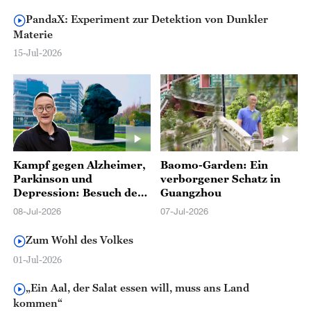
PandaX: Experiment zur Detektion von Dunkler
Materie
15-Jul-2026
Kampf gegen Alzheimer,
Baomo-Garden: Ein
Parkinson und
verborgener Schatz in
Depression: Besuch des
Guangzhou
IRCBC in Shanghai
08-Jul-2026
07-Jul-2026
Zum Wohl des Volkes
01-Jul-2026
„Ein Aal, der Salat essen will, muss ans Land
kommen“