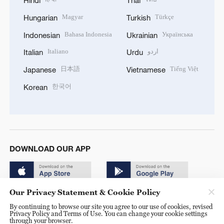
Hindi
Thai
Magyar
Türkçe
Hungarian
Turkish
Bahasa Indonesia
Українська
Indonesian
Ukrainian
Italiano
اردو
Italian
Urdu
日本語
Tiếng Việt
Japanese
Vietnamese
한국어
Korean
DOWNLOAD OUR APP
Our Privacy Statement & Cookie Policy
By continuing to browse our site you agree to our use of cookies, revised
Privacy Policy and Terms of Use. You can change your cookie settings
through your browser.
© China Radio International.CRI. All Rights Reserved. 16A