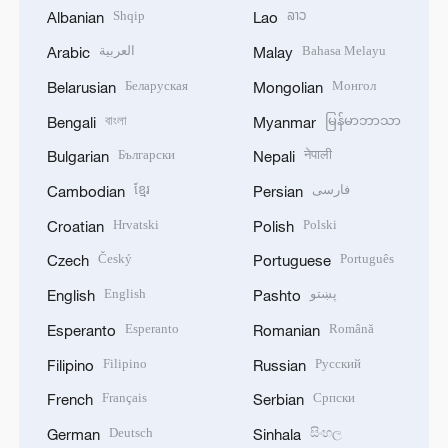
Shqip
ລາວ
Albanian
Lao
العربية
Bahasa Melayu
Arabic
Malay
Беларуская
Монгол
Belarusian
Mongolian
বাংলা
မြန်မာဘာသာ
Bengali
Myanmar
Български
नेपाली
Bulgarian
Nepali
ខ្មែរ
فارسی
Cambodian
Persian
Hrvatski
Polski
Croatian
Polish
Český
Português
Czech
Portuguese
English
پښتو
English
Pashto
Esperanto
Română
Esperanto
Romanian
Filipino
Русский
Filipino
Russian
Français
Српски
French
Serbian
Deutsch
සිංහල
German
Sinhala