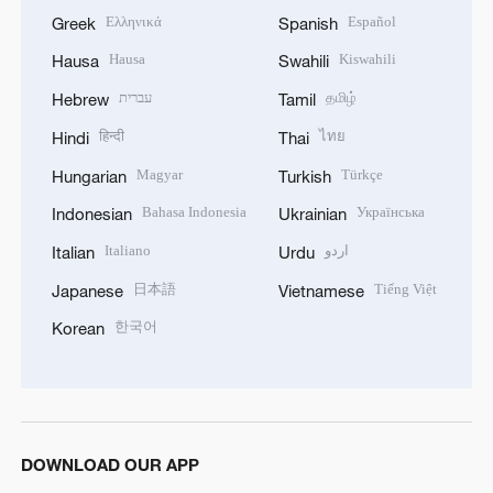
Ελληνικά
Español
Greek
Spanish
Hausa
Kiswahili
Hausa
Swahili
עברית
தமிழ்
Hebrew
Tamil
हिन्दी
ไทย
Hindi
Thai
Magyar
Türkçe
Hungarian
Turkish
Bahasa Indonesia
Українська
Indonesian
Ukrainian
Italiano
اردو
Italian
Urdu
日本語
Tiếng Việt
Japanese
Vietnamese
한국어
Korean
DOWNLOAD OUR APP