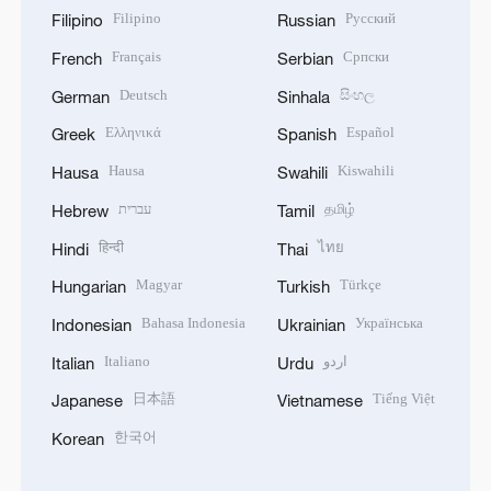
Filipino
Русский
Filipino
Russian
Français
Српски
French
Serbian
Deutsch
සිංහල
German
Sinhala
Ελληνικά
Español
Greek
Spanish
Hausa
Kiswahili
Hausa
Swahili
עברית
தமிழ்
Hebrew
Tamil
हिन्दी
ไทย
Hindi
Thai
Magyar
Türkçe
Hungarian
Turkish
Bahasa Indonesia
Українська
Indonesian
Ukrainian
Italiano
اردو
Italian
Urdu
日本語
Tiếng Việt
Japanese
Vietnamese
한국어
Korean