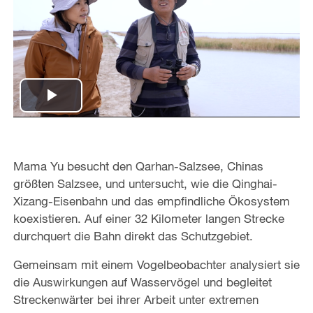
P
l
Mama Yu besucht den Qarhan-Salzsee, Chinas
a
größten Salzsee, und untersucht, wie die Qinghai-
Xizang-Eisenbahn und das empfindliche Ökosystem
y
koexistieren. Auf einer 32 Kilometer langen Strecke
V
durchquert die Bahn direkt das Schutzgebiet.
i
Gemeinsam mit einem Vogelbeobachter analysiert sie
die Auswirkungen auf Wasservögel und begleitet
d
Streckenwärter bei ihrer Arbeit unter extremen