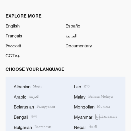
EXPLORE MORE
English
Español
Français
العربية
Русский
Documentary
CCTV+
CHOOSE YOUR LANGUAGE
Shqip
ລາວ
Albanian
Lao
العربية
Bahasa Melayu
Arabic
Malay
Беларуская
Монгол
Belarusian
Mongolian
বাংলা
မြန်မာဘာသာ
Bengali
Myanmar
Български
नेपाली
Bulgarian
Nepali