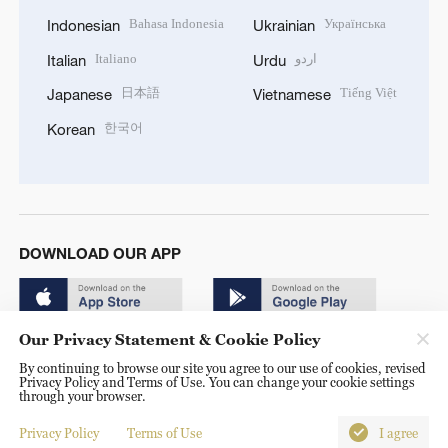
Bahasa Indonesia
Українська
Indonesian
Ukrainian
Italiano
اردو
Italian
Urdu
日本語
Tiếng Việt
Japanese
Vietnamese
한국어
Korean
DOWNLOAD OUR APP
Our Privacy Statement & Cookie Policy
By continuing to browse our site you agree to our use of cookies, revised
Privacy Policy and Terms of Use. You can change your cookie settings
through your browser.
© China Radio International.CRI. All Rights Reserved. 16A
Shijingshan Road, Beijing, China. 100040
Privacy Policy
Terms of Use
I agree