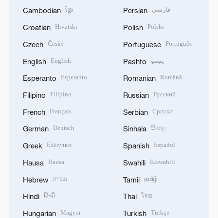
ខ្មែរ
فارسی
Cambodian
Persian
Hrvatski
Polski
Croatian
Polish
Český
Português
Czech
Portuguese
English
پښتو
English
Pashto
Esperanto
Română
Esperanto
Romanian
Filipino
Русский
Filipino
Russian
Français
Српски
French
Serbian
Deutsch
සිංහල
German
Sinhala
Ελληνικά
Español
Greek
Spanish
Hausa
Kiswahili
Hausa
Swahili
עברית
தமிழ்
Hebrew
Tamil
हिन्दी
ไทย
Hindi
Thai
Magyar
Türkçe
Hungarian
Turkish