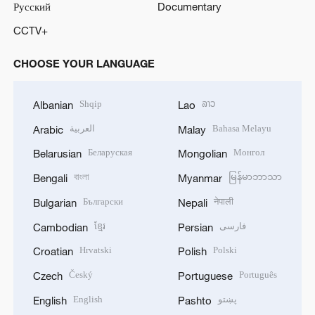
Русский
Documentary
CCTV+
CHOOSE YOUR LANGUAGE
Shqip
ລາວ
Albanian
Lao
العربية
Bahasa Melayu
Arabic
Malay
Беларуская
Монгол
Belarusian
Mongolian
বাংলা
မြန်မာဘာသာ
Bengali
Myanmar
Български
नेपाली
Bulgarian
Nepali
ខ្មែរ
فارسی
Cambodian
Persian
Hrvatski
Polski
Croatian
Polish
Český
Português
Czech
Portuguese
English
پښتو
English
Pashto