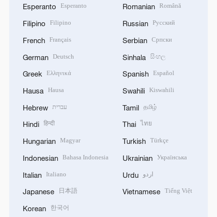
Esperanto
Română
Esperanto
Romanian
Filipino
Русский
Filipino
Russian
Français
Српски
French
Serbian
Deutsch
සිංහල
German
Sinhala
Ελληνικά
Español
Greek
Spanish
Hausa
Kiswahili
Hausa
Swahili
עברית
தமிழ்
Hebrew
Tamil
हिन्दी
ไทย
Hindi
Thai
Magyar
Türkçe
Hungarian
Turkish
Bahasa Indonesia
Українська
Indonesian
Ukrainian
Italiano
اردو
Italian
Urdu
日本語
Tiếng Việt
Japanese
Vietnamese
한국어
Korean