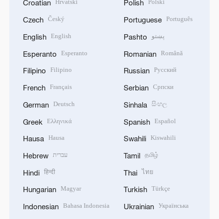
Hrvatski
Polski
Croatian
Polish
Český
Português
Czech
Portuguese
English
پښتو
English
Pashto
Esperanto
Română
Esperanto
Romanian
Filipino
Русский
Filipino
Russian
Français
Српски
French
Serbian
Deutsch
සිංහල
German
Sinhala
Ελληνικά
Español
Greek
Spanish
Hausa
Kiswahili
Hausa
Swahili
עברית
தமிழ்
Hebrew
Tamil
हिन्दी
ไทย
Hindi
Thai
Magyar
Türkçe
Hungarian
Turkish
Bahasa Indonesia
Українська
Indonesian
Ukrainian