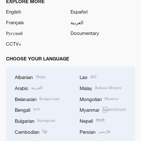
EXPLORE MORE
English
Español
Français
العربية
Русский
Documentary
CCTV+
CHOOSE YOUR LANGUAGE
Shqip
ລາວ
Albanian
Lao
العربية
Bahasa Melayu
Arabic
Malay
Беларуская
Монгол
Belarusian
Mongolian
বাংলা
မြန်မာဘာသာ
Bengali
Myanmar
Български
नेपाली
Bulgarian
Nepali
ខ្មែរ
فارسی
Cambodian
Persian