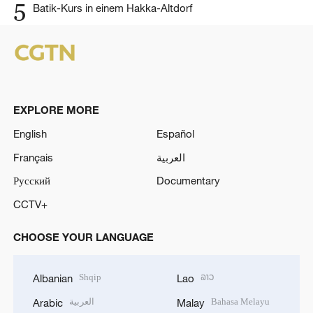
5
Batik-Kurs in einem Hakka-Altdorf
EXPLORE MORE
English
Español
Français
العربية
Русский
Documentary
CCTV+
CHOOSE YOUR LANGUAGE
Shqip
ລາວ
Albanian
Lao
العربية
Bahasa Melayu
Arabic
Malay