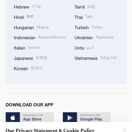
עברית
தமிழ்
Hebrew
Tamil
हिन्दी
ไทย
Hindi
Thai
Magyar
Türkçe
Hungarian
Turkish
Bahasa Indonesia
Українська
Indonesian
Ukrainian
Italiano
اردو
Italian
Urdu
日本語
Tiếng Việt
Japanese
Vietnamese
한국어
Korean
DOWNLOAD OUR APP
Our Privacy Statement & Cookie Policy