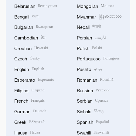
Беларуская
Монгол
Belarusian
Mongolian
বাংলা
မြန်မာဘာသာ
Bengali
Myanmar
Български
नेपाली
Bulgarian
Nepali
ខ្មែរ
فارسی
Cambodian
Persian
Hrvatski
Polski
Croatian
Polish
Český
Português
Czech
Portuguese
English
پښتو
English
Pashto
Esperanto
Română
Esperanto
Romanian
Filipino
Русский
Filipino
Russian
Français
Српски
French
Serbian
Deutsch
සිංහල
German
Sinhala
Ελληνικά
Español
Greek
Spanish
Hausa
Kiswahili
Hausa
Swahili