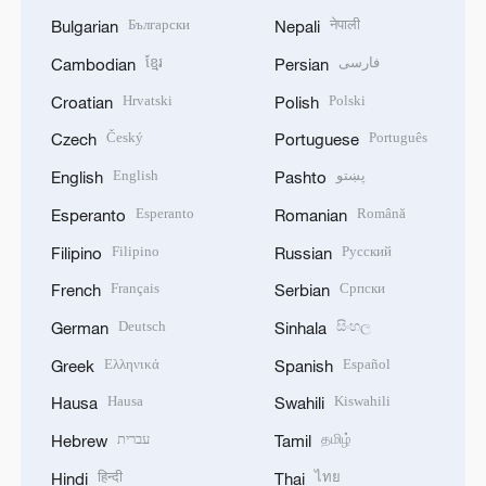
Български
नेपाली
Bulgarian
Nepali
ខ្មែរ
فارسی
Cambodian
Persian
Hrvatski
Polski
Croatian
Polish
Český
Português
Czech
Portuguese
English
پښتو
English
Pashto
Esperanto
Română
Esperanto
Romanian
Filipino
Русский
Filipino
Russian
Français
Српски
French
Serbian
Deutsch
සිංහල
German
Sinhala
Ελληνικά
Español
Greek
Spanish
Hausa
Kiswahili
Hausa
Swahili
עברית
தமிழ்
Hebrew
Tamil
हिन्दी
ไทย
Hindi
Thai