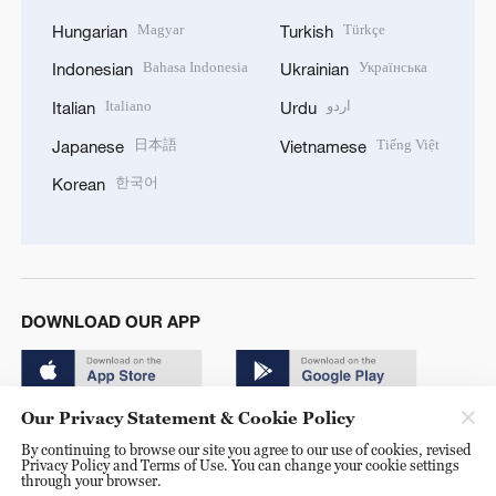
Magyar
Türkçe
Hungarian
Turkish
Bahasa Indonesia
Українська
Indonesian
Ukrainian
Italiano
اردو
Italian
Urdu
日本語
Tiếng Việt
Japanese
Vietnamese
한국어
Korean
DOWNLOAD OUR APP
Our Privacy Statement & Cookie Policy
By continuing to browse our site you agree to our use of cookies, revised
Privacy Policy and Terms of Use. You can change your cookie settings
through your browser.
© China Radio International.CRI. All Rights Reserved. 16A