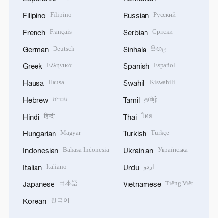
Filipino
Русский
Filipino
Russian
Français
Српски
French
Serbian
Deutsch
සිංහල
German
Sinhala
Ελληνικά
Español
Greek
Spanish
Hausa
Kiswahili
Hausa
Swahili
עברית
தமிழ்
Hebrew
Tamil
हिन्दी
ไทย
Hindi
Thai
Magyar
Türkçe
Hungarian
Turkish
Bahasa Indonesia
Українська
Indonesian
Ukrainian
Italiano
اردو
Italian
Urdu
日本語
Tiếng Việt
Japanese
Vietnamese
한국어
Korean