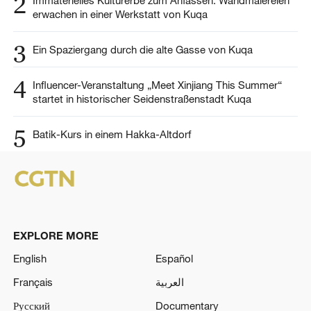
2
Immaterielles Kulturerbe zum Anfassen: Wandmalereien
erwachen in einer Werkstatt von Kuqa
3
Ein Spaziergang durch die alte Gasse von Kuqa
4
Influencer-Veranstaltung „Meet Xinjiang This Summer“
startet in historischer Seidenstraßenstadt Kuqa
5
Batik-Kurs in einem Hakka-Altdorf
EXPLORE MORE
English
Español
Français
العربية
Русский
Documentary