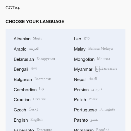
CCTV+
CHOOSE YOUR LANGUAGE
Shqip
ລາວ
Albanian
Lao
العربية
Bahasa Melayu
Arabic
Malay
Беларуская
Монгол
Belarusian
Mongolian
বাংলা
မြန်မာဘာသာ
Bengali
Myanmar
Български
नेपाली
Bulgarian
Nepali
ខ្មែរ
فارسی
Cambodian
Persian
Hrvatski
Polski
Croatian
Polish
Český
Português
Czech
Portuguese
English
پښتو
English
Pashto
Esperanto
Română
Esperanto
Romanian