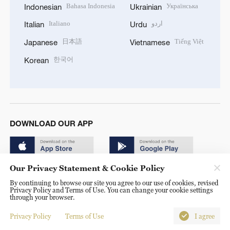
Bahasa Indonesia
Українська
Indonesian
Ukrainian
Italiano
اردو
Italian
Urdu
日本語
Tiếng Việt
Japanese
Vietnamese
한국어
Korean
DOWNLOAD OUR APP
Our Privacy Statement & Cookie Policy
By continuing to browse our site you agree to our use of cookies, revised
Privacy Policy and Terms of Use. You can change your cookie settings
through your browser.
© China Radio International.CRI. All Rights Reserved. 16A
Shijingshan Road, Beijing, China. 100040
Privacy Policy
Terms of Use
I agree