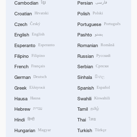
ខ្មែរ
فارسی
Cambodian
Persian
Hrvatski
Polski
Croatian
Polish
Český
Português
Czech
Portuguese
English
پښتو
English
Pashto
Esperanto
Română
Esperanto
Romanian
Filipino
Русский
Filipino
Russian
Français
Српски
French
Serbian
Deutsch
සිංහල
German
Sinhala
Ελληνικά
Español
Greek
Spanish
Hausa
Kiswahili
Hausa
Swahili
עברית
தமிழ்
Hebrew
Tamil
हिन्दी
ไทย
Hindi
Thai
Magyar
Türkçe
Hungarian
Turkish