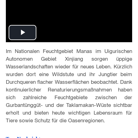
P
Im Nationalen Feuchtgebiet Manas im Uigurischen
l
Autonomen Gebiet Xinjiang sorgen üppige
a
Wasserlandschaften wieder für neues Leben. Kürzlich
wurden dort eine Wildstute und ihr Jungtier beim
y
Durchqueren flacher Wasserflächen beobachtet. Dank
kontinuierlicher Renaturierungsmaßnahmen haben
V
sich zahlreiche Feuchtgebiete zwischen der
Gurbantünggüt- und der Taklamakan-Wüste sichtbar
i
erholt und bieten heute wichtigen Lebensraum für
Tiere sowie Schutz für die Oasenregionen.
d
e