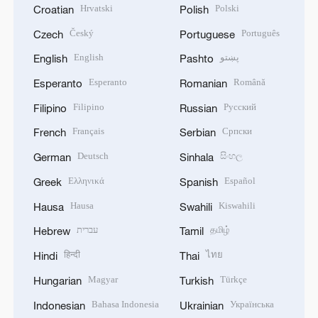
Hrvatski
Polski
Croatian
Polish
Český
Português
Czech
Portuguese
English
پښتو
English
Pashto
Esperanto
Română
Esperanto
Romanian
Filipino
Русский
Filipino
Russian
Français
Српски
French
Serbian
Deutsch
සිංහල
German
Sinhala
Ελληνικά
Español
Greek
Spanish
Hausa
Kiswahili
Hausa
Swahili
עברית
தமிழ்
Hebrew
Tamil
हिन्दी
ไทย
Hindi
Thai
Magyar
Türkçe
Hungarian
Turkish
Bahasa Indonesia
Українська
Indonesian
Ukrainian