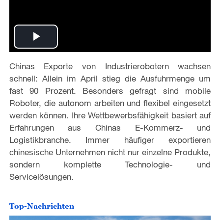
P
Chinas Exporte von Industrierobotern wachsen
l
schnell: Allein im April stieg die Ausfuhrmenge um
a
fast 90 Prozent. Besonders gefragt sind mobile
Roboter, die autonom arbeiten und flexibel eingesetzt
y
werden können. Ihre Wettbewerbsfähigkeit basiert auf
Erfahrungen aus Chinas E-Kommerz- und
V
Logistikbranche. Immer häufiger exportieren
chinesische Unternehmen nicht nur einzelne Produkte,
i
sondern komplette Technologie- und
Servicelösungen.
d
e
Top-Nachrichten