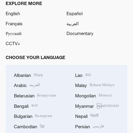
EXPLORE MORE
English
Español
Français
العربية
Русский
Documentary
CCTV+
CHOOSE YOUR LANGUAGE
Shqip
ລາວ
Albanian
Lao
العربية
Bahasa Melayu
Arabic
Malay
Беларуская
Монгол
Belarusian
Mongolian
বাংলা
မြန်မာဘာသာ
Bengali
Myanmar
Български
नेपाली
Bulgarian
Nepali
ខ្មែរ
فارسی
Cambodian
Persian