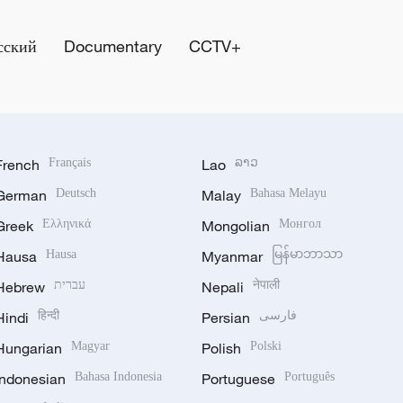
сский
Documentary
CCTV+
French
Français
Lao
ລາວ
German
Deutsch
Malay
Bahasa Melayu
Greek
Ελληνικά
Mongolian
Монгол
Hausa
Hausa
Myanmar
မြန်မာဘာသာ
Hebrew
עברית
Nepali
नेपाली
Hindi
हिन्दी
Persian
فارسی
Hungarian
Magyar
Polish
Polski
Indonesian
Bahasa Indonesia
Portuguese
Português