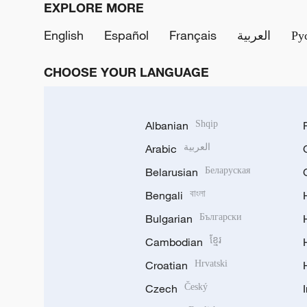
EXPLORE MORE
English
Español
Français
العربية
Ру
CHOOSE YOUR LANGUAGE
Albanian
Shqip
Arabic
العربية
Belarusian
Беларуская
Bengali
বাংলা
Bulgarian
Български
Cambodian
ខ្មែរ
Croatian
Hrvatski
Czech
Český