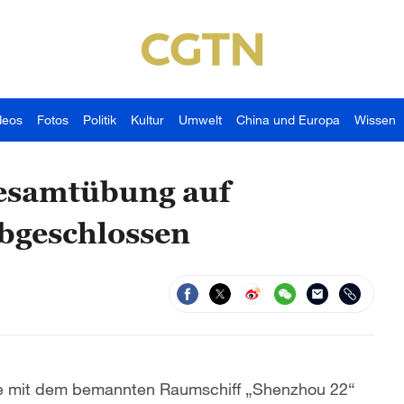
deos
Fotos
Politik
Kultur
Umwelt
China und Europa
Wissen
Gesamtübung auf
bgeschlossen
ze mit dem bemannten Raumschiff „Shenzhou 22“