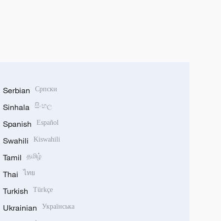
Serbian
Српски
Sinhala
සිංහල
Spanish
Español
Swahili
Kiswahili
Tamil
தமிழ்
Thai
ไทย
Turkish
Türkçe
Ukrainian
Українська