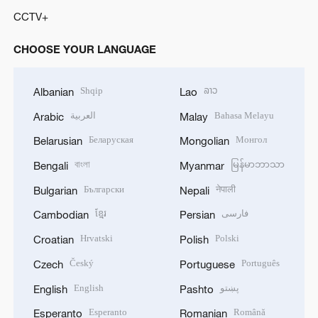
CCTV+
CHOOSE YOUR LANGUAGE
Shqip
ລາວ
Albanian
Lao
العربية
Bahasa Melayu
Arabic
Malay
Беларуская
Монгол
Belarusian
Mongolian
বাংলা
မြန်မာဘာသာ
Bengali
Myanmar
Български
नेपाली
Bulgarian
Nepali
ខ្មែរ
فارسی
Cambodian
Persian
Hrvatski
Polski
Croatian
Polish
Český
Português
Czech
Portuguese
English
پښتو
English
Pashto
Esperanto
Română
Esperanto
Romanian