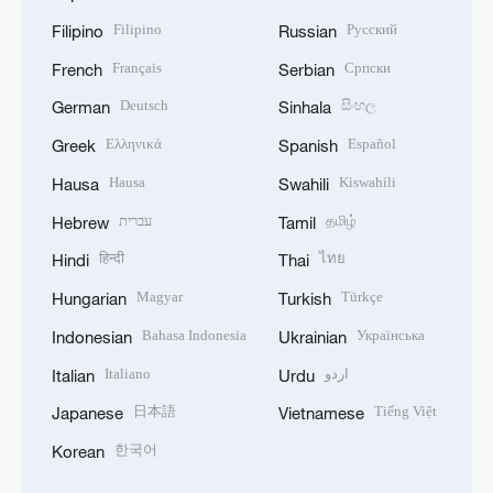
Filipino
Русский
Filipino
Russian
Français
Српски
French
Serbian
Deutsch
සිංහල
German
Sinhala
Ελληνικά
Español
Greek
Spanish
Hausa
Kiswahili
Hausa
Swahili
עברית
தமிழ்
Hebrew
Tamil
हिन्दी
ไทย
Hindi
Thai
Magyar
Türkçe
Hungarian
Turkish
Bahasa Indonesia
Українська
Indonesian
Ukrainian
Italiano
اردو
Italian
Urdu
日本語
Tiếng Việt
Japanese
Vietnamese
한국어
Korean