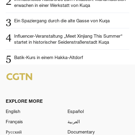
2
erwachen in einer Werkstatt von Kuqa
3
Ein Spaziergang durch die alte Gasse von Kuqa
4
Influencer-Veranstaltung „Meet Xinjiang This Summer“
startet in historischer Seidenstraßenstadt Kuqa
5
Batik-Kurs in einem Hakka-Altdorf
EXPLORE MORE
English
Español
Français
العربية
Русский
Documentary