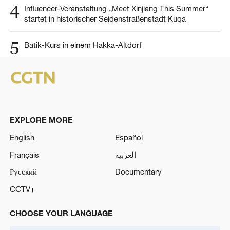
4
Influencer-Veranstaltung „Meet Xinjiang This Summer“
startet in historischer Seidenstraßenstadt Kuqa
5
Batik-Kurs in einem Hakka-Altdorf
EXPLORE MORE
English
Español
Français
العربية
Русский
Documentary
CCTV+
CHOOSE YOUR LANGUAGE