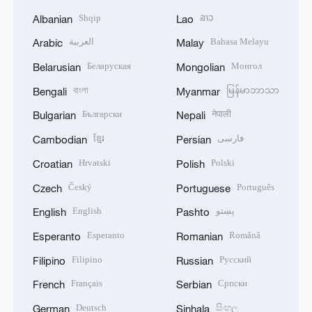
Shqip
ລາວ
Albanian
Lao
العربية
Bahasa Melayu
Arabic
Malay
Беларуская
Монгол
Belarusian
Mongolian
বাংলা
မြန်မာဘာသာ
Bengali
Myanmar
Български
नेपाली
Bulgarian
Nepali
ខ្មែរ
فارسی
Cambodian
Persian
Hrvatski
Polski
Croatian
Polish
Český
Português
Czech
Portuguese
English
پښتو
English
Pashto
Esperanto
Română
Esperanto
Romanian
Filipino
Русский
Filipino
Russian
Français
Српски
French
Serbian
Deutsch
සිංහල
German
Sinhala