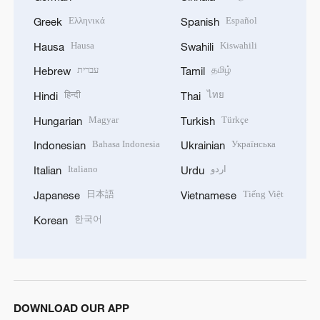
Ελληνικά
Español
Greek
Spanish
Hausa
Kiswahili
Hausa
Swahili
עברית
தமிழ்
Hebrew
Tamil
हिन्दी
ไทย
Hindi
Thai
Magyar
Türkçe
Hungarian
Turkish
Bahasa Indonesia
Українська
Indonesian
Ukrainian
Italiano
اردو
Italian
Urdu
日本語
Tiếng Việt
Japanese
Vietnamese
한국어
Korean
DOWNLOAD OUR APP