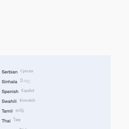
Serbian
Српски
Sinhala
සිංහල
Spanish
Español
Swahili
Kiswahili
Tamil
தமிழ்
Thai
ไทย