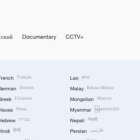
сский
Documentary
CCTV+
French
Français
Lao
ລາວ
German
Deutsch
Malay
Bahasa Melayu
Greek
Ελληνικά
Mongolian
Монгол
Hausa
Hausa
Myanmar
မြန်မာဘာသာ
Hebrew
עברית
Nepali
नेपाली
Hindi
हिन्दी
Persian
فارسی