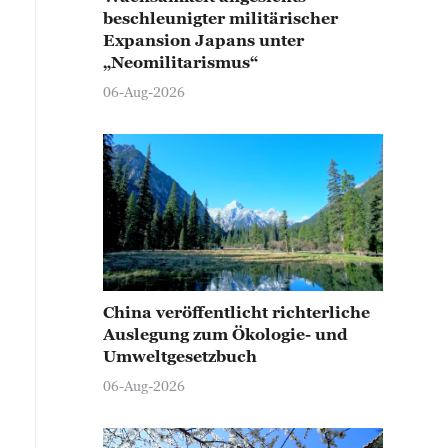
beschleunigter militärischer
Expansion Japans unter
„Neomilitarismus“
06-Aug-2026
China veröffentlicht richterliche
Auslegung zum Ökologie- und
Umweltgesetzbuch
06-Aug-2026
 5. November hüllten sich die bunten Wälder von Youy