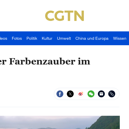
deos
Fotos
Politik
Kultur
Umwelt
China und Europa
Wissen
er Farbenzauber im