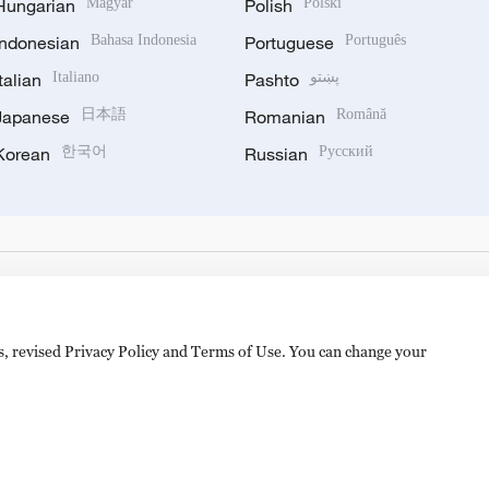
Hungarian
Magyar
Polish
Polski
Indonesian
Bahasa Indonesia
Portuguese
Português
Italian
Italiano
Pashto
پښتو
Japanese
日本語
Romanian
Română
Korean
한국어
Russian
Русский
es, revised Privacy Policy and Terms of Use. You can change your
hijingshan Road, Beijing, China. 100040