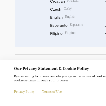
Croatian
Hrvatski
Czech
Český
English
English
Esperanto
Esperanto
Filipino
Filipino
DOWNLOAD OUR APP
Our Privacy Statement & Cookie Policy
By continuing to browse our site you agree to our use of cooki
cookie settings through your browser.
Privacy Policy
Terms of Use
© China Radio International.CRI. All Rights Reserved. 16A S