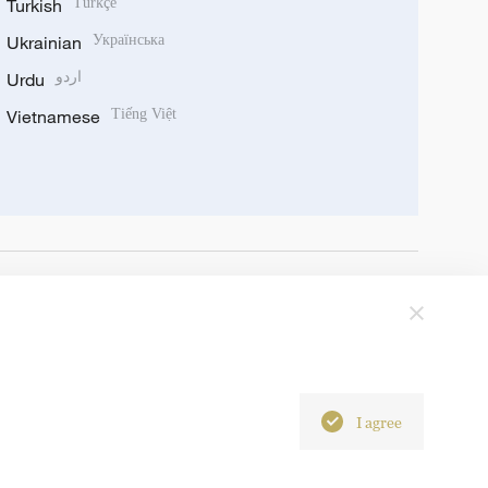
Turkish
Türkçe
Ukrainian
Українська
Urdu
اردو
Vietnamese
Tiếng Việt
I agree