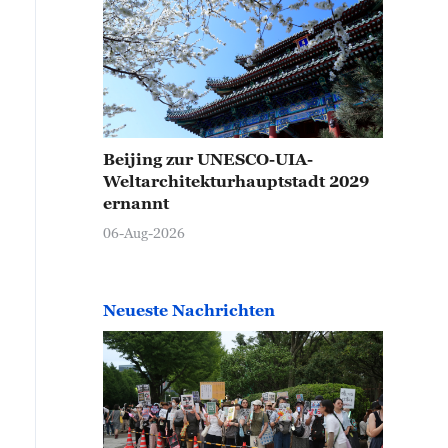
belschleier und schufen so eine atemberaubende, fast
hönheit. (Fotos von VCG)
Beijing zur UNESCO-UIA-
Weltarchitekturhauptstadt 2029
ernannt
06-Aug-2026
Neueste Nachrichten