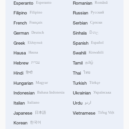
Esperanto
Română
Esperanto
Romanian
Filipino
Русский
Filipino
Russian
Français
Српски
French
Serbian
Deutsch
සිංහල
German
Sinhala
Ελληνικά
Español
Greek
Spanish
Hausa
Kiswahili
Hausa
Swahili
עברית
தமிழ்
Hebrew
Tamil
हिन्दी
ไทย
Hindi
Thai
Magyar
Türkçe
Hungarian
Turkish
Bahasa Indonesia
Українська
Indonesian
Ukrainian
Italiano
اردو
Italian
Urdu
日本語
Tiếng Việt
Japanese
Vietnamese
한국어
Korean