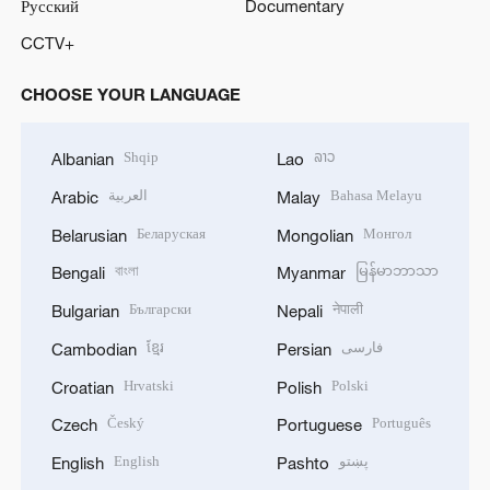
Русский
Documentary
CCTV+
CHOOSE YOUR LANGUAGE
Shqip
ລາວ
Albanian
Lao
العربية
Bahasa Melayu
Arabic
Malay
Беларуская
Монгол
Belarusian
Mongolian
বাংলা
မြန်မာဘာသာ
Bengali
Myanmar
Български
नेपाली
Bulgarian
Nepali
ខ្មែរ
فارسی
Cambodian
Persian
Hrvatski
Polski
Croatian
Polish
Český
Português
Czech
Portuguese
English
پښتو
English
Pashto