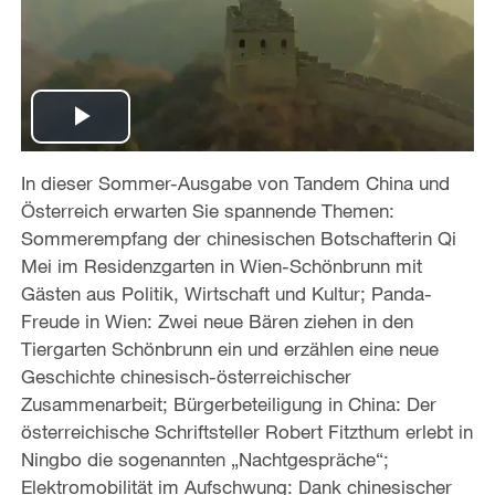
P
In dieser Sommer-Ausgabe von
Tandem China und
l
Österreich erwarten Sie spannende Themen:
a
Sommerempfang der chinesischen Botschafterin Qi
Mei im Residenzgarten in Wien-Schönbrunn mit
y
Gästen aus Politik, Wirtschaft und Kultur; Panda-
Freude in Wien: Zwei neue Bären ziehen in den
V
Tiergarten Schönbrunn ein und erzählen eine neue
Geschichte chinesisch-österreichischer
i
Zusammenarbeit; Bürgerbeteiligung in China: Der
österreichische Schriftsteller Robert Fitzthum erlebt in
d
Ningbo die sogenannten „Nachtgespräche“;
e
Elektromobilität im Aufschwung: Dank chinesischer