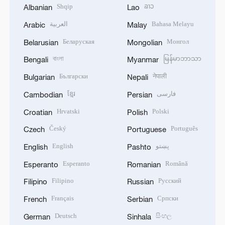
Shqip
ລາວ
Albanian
Lao
العربية
Bahasa Melayu
Arabic
Malay
Беларуская
Монгол
Belarusian
Mongolian
বাংলা
မြန်မာဘာသာ
Bengali
Myanmar
Български
नेपाली
Bulgarian
Nepali
ខ្មែរ
فارسی
Cambodian
Persian
Hrvatski
Polski
Croatian
Polish
Český
Português
Czech
Portuguese
English
پښتو
English
Pashto
Esperanto
Română
Esperanto
Romanian
Filipino
Русский
Filipino
Russian
Français
Српски
French
Serbian
Deutsch
සිංහල
German
Sinhala