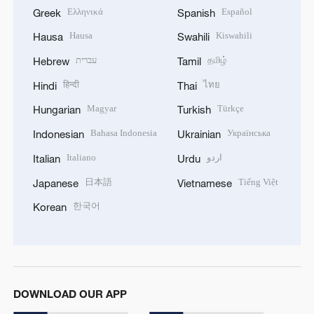
Ελληνικά
Español
Greek
Spanish
Hausa
Kiswahili
Hausa
Swahili
עברית
தமிழ்
Hebrew
Tamil
हिन्दी
ไทย
Hindi
Thai
Magyar
Türkçe
Hungarian
Turkish
Bahasa Indonesia
Українська
Indonesian
Ukrainian
Italiano
اردو
Italian
Urdu
日本語
Tiếng Việt
Japanese
Vietnamese
한국어
Korean
DOWNLOAD OUR APP