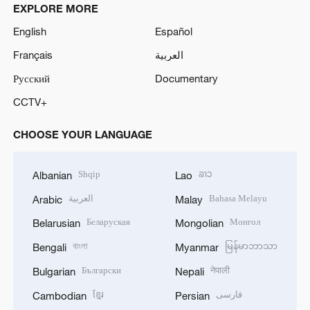
EXPLORE MORE
English
Español
Français
العربية
Русский
Documentary
CCTV+
CHOOSE YOUR LANGUAGE
Shqip
ລາວ
Albanian
Lao
العربية
Bahasa Melayu
Arabic
Malay
Беларуская
Монгол
Belarusian
Mongolian
বাংলা
မြန်မာဘာသာ
Bengali
Myanmar
Български
नेपाली
Bulgarian
Nepali
ខ្មែរ
فارسی
Cambodian
Persian