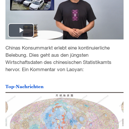
P
Chinas Konsummarkt erlebt eine kontinuierliche
l
Belebung. Dies geht aus den jüngsten
a
Wirtschaftsdaten des chinesischen Statistikamts
hervor. Ein Kommentar von Laoyan:
y
Top-Nachrichten
V
i
d
e