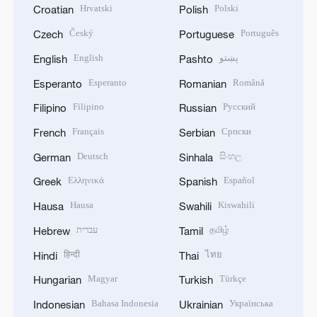
Hrvatski
Polski
Croatian
Polish
Český
Português
Czech
Portuguese
English
پښتو
English
Pashto
Esperanto
Română
Esperanto
Romanian
Filipino
Русский
Filipino
Russian
Français
Српски
French
Serbian
Deutsch
සිංහල
German
Sinhala
Ελληνικά
Español
Greek
Spanish
Hausa
Kiswahili
Hausa
Swahili
עברית
தமிழ்
Hebrew
Tamil
हिन्दी
ไทย
Hindi
Thai
Magyar
Türkçe
Hungarian
Turkish
Bahasa Indonesia
Українська
Indonesian
Ukrainian