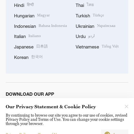
हिन्दी
ไทย
Hindi
Thai
Magyar
Türkçe
Hungarian
Turkish
Bahasa Indonesia
Українська
Indonesian
Ukrainian
Italiano
اردو
Italian
Urdu
日本語
Tiếng Việt
Japanese
Vietnamese
한국어
Korean
DOWNLOAD OUR APP
Our Privacy Statement & Cookie Policy
By continuing to browse our site you agree to our use of cookies, revised
Privacy Policy and Terms of Use. You can change your cookie settings
through your browser.