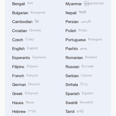
বাংলা
မြန်မာဘာသာ
Bengali
Myanmar
Български
नेपाली
Bulgarian
Nepali
ខ្មែរ
فارسی
Cambodian
Persian
Hrvatski
Polski
Croatian
Polish
Český
Português
Czech
Portuguese
English
پښتو
English
Pashto
Esperanto
Română
Esperanto
Romanian
Filipino
Русский
Filipino
Russian
Français
Српски
French
Serbian
Deutsch
සිංහල
German
Sinhala
Ελληνικά
Español
Greek
Spanish
Hausa
Kiswahili
Hausa
Swahili
עברית
தமிழ்
Hebrew
Tamil