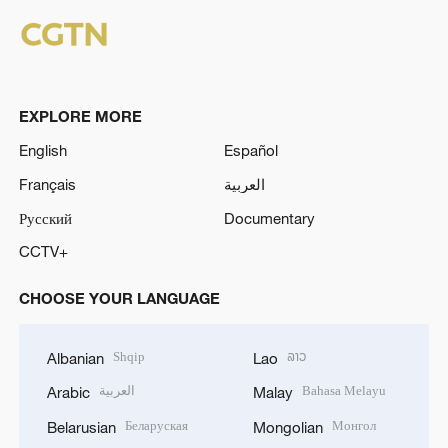
EXPLORE MORE
English
Español
Français
العربية
Русский
Documentary
CCTV+
CHOOSE YOUR LANGUAGE
Shqip
ລາວ
Albanian
Lao
العربية
Bahasa Melayu
Arabic
Malay
Беларуская
Монгол
Belarusian
Mongolian