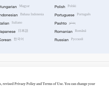
Hungarian
Magyar
Polish
Polski
Indonesian
Bahasa Indonesia
Portuguese
Português
Italian
Italiano
Pashto
پښتو
Japanese
日本語
Romanian
Română
Korean
한국어
Russian
Русский
es, revised Privacy Policy and Terms of Use. You can change your
hijingshan Road, Beijing, China. 100040