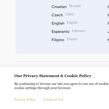
Croatian
Hrvatski
Czech
Český
English
English
Esperanto
Esperanto
Filipino
Filipino
DOWNLOAD OUR APP
Our Privacy Statement & Cookie Policy
By continuing to browse our site you agree to our use of cooki
cookie settings through your browser.
Privacy Policy
Terms of Use
© China Radio International.CRI. All Rights Reserved. 16A S