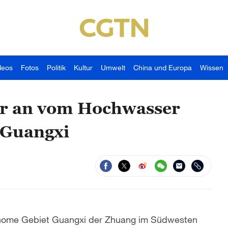
deos
Fotos
Politik
Kultur
Umwelt
China und Europa
Wissen
ter an vom Hochwasser
 Guangxi
utonome Gebiet Guangxi der Zhuang im Südwesten