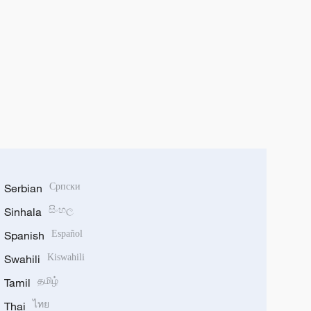
Serbian
Српски
Sinhala
සිංහල
Spanish
Español
Swahili
Kiswahili
Tamil
தமிழ்
Thai
ไทย