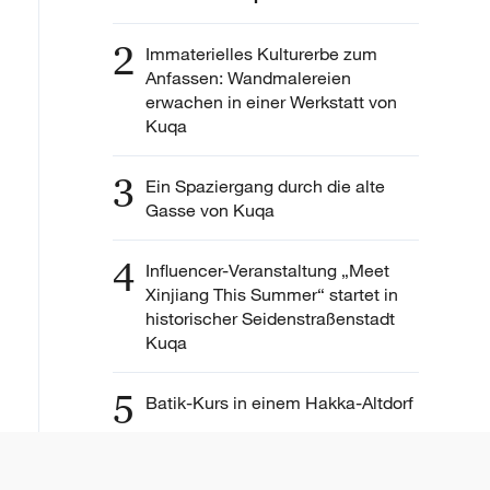
2
Immaterielles Kulturerbe zum
Anfassen: Wandmalereien
erwachen in einer Werkstatt von
Kuqa
3
Ein Spaziergang durch die alte
Gasse von Kuqa
4
Influencer-Veranstaltung „Meet
Xinjiang This Summer“ startet in
historischer Seidenstraßenstadt
Kuqa
5
Batik-Kurs in einem Hakka-Altdorf