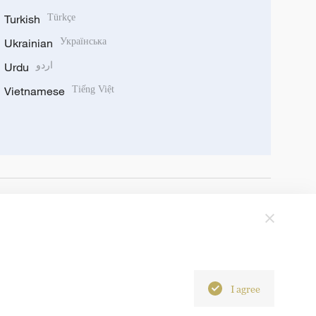
Turkish
Türkçe
Ukrainian
Українська
Urdu
اردو
Vietnamese
Tiếng Việt
I agree