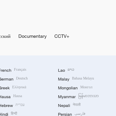
сский
Documentary
CCTV+
French
Français
Lao
ລາວ
German
Deutsch
Malay
Bahasa Melayu
Greek
Ελληνικά
Mongolian
Монгол
Hausa
Hausa
Myanmar
မြန်မာဘာသာ
Hebrew
עברית
Nepali
नेपाली
Hindi
हिन्दी
Persian
فارسی