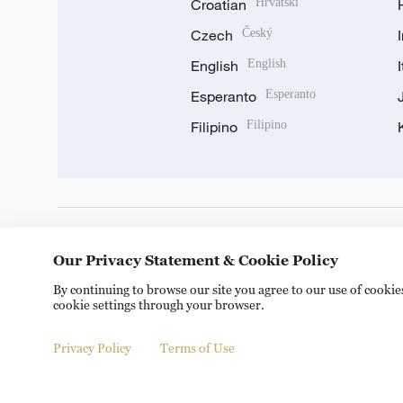
Croatian
Hrvatski
Czech
Český
English
English
Esperanto
Esperanto
Filipino
Filipino
DOWNLOAD OUR APP
Our Privacy Statement & Cookie Policy
By continuing to browse our site you agree to our use of cooki
cookie settings through your browser.
Privacy Policy
Terms of Use
© China Radio International.CRI. All Rights Reserved. 16A S