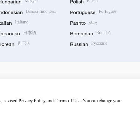
Hungarian
Magyar
Polish
Polski
Indonesian
Bahasa Indonesia
Portuguese
Português
Italian
Italiano
Pashto
پښتو
Japanese
日本語
Romanian
Română
Korean
한국어
Russian
Русский
es, revised Privacy Policy and Terms of Use. You can change your
hijingshan Road, Beijing, China. 100040