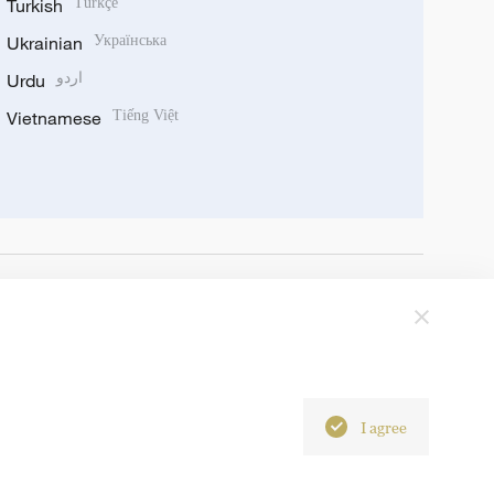
Turkish
Türkçe
Ukrainian
Українська
Urdu
اردو
Vietnamese
Tiếng Việt
I agree