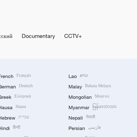
сский
Documentary
CCTV+
French
Français
Lao
ລາວ
German
Deutsch
Malay
Bahasa Melayu
Greek
Ελληνικά
Mongolian
Монгол
Hausa
Hausa
Myanmar
မြန်မာဘာသာ
Hebrew
עברית
Nepali
नेपाली
Hindi
हिन्दी
Persian
فارسی