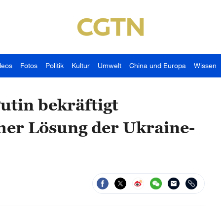
deos
Fotos
Politik
Kultur
Umwelt
China und Europa
Wissen
utin bekräftigt
cher Lösung der Ukraine-