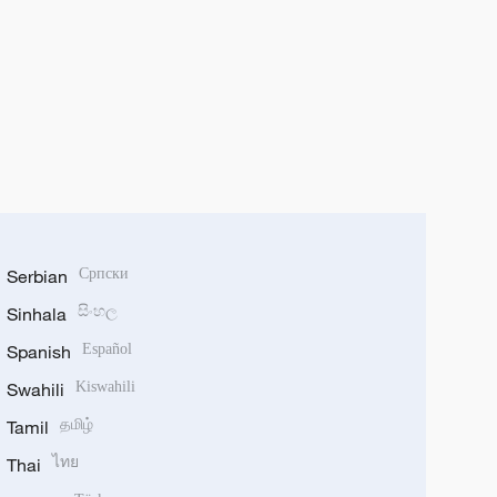
Serbian
Српски
Sinhala
සිංහල
Spanish
Español
Swahili
Kiswahili
Tamil
தமிழ்
Thai
ไทย