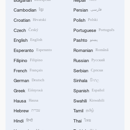
ខ្មែរ
فارسی
Cambodian
Persian
Hrvatski
Polski
Croatian
Polish
Český
Português
Czech
Portuguese
English
پښتو
English
Pashto
Esperanto
Română
Esperanto
Romanian
Filipino
Русский
Filipino
Russian
Français
Српски
French
Serbian
Deutsch
සිංහල
German
Sinhala
Ελληνικά
Español
Greek
Spanish
Hausa
Kiswahili
Hausa
Swahili
עברית
தமிழ்
Hebrew
Tamil
हिन्दी
ไทย
Hindi
Thai