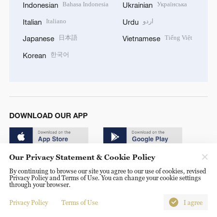
Bahasa Indonesia
Українська
Indonesian
Ukrainian
Italiano
اردو
Italian
Urdu
日本語
Tiếng Việt
Japanese
Vietnamese
한국어
Korean
DOWNLOAD OUR APP
Our Privacy Statement & Cookie Policy
By continuing to browse our site you agree to our use of cookies, revised
Privacy Policy and Terms of Use. You can change your cookie settings
through your browser.
© China Radio International.CRI. All Rights Reserved. 16A
Shijingshan Road, Beijing, China. 100040
Privacy Policy
Terms of Use
I agree