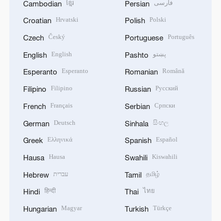
ខ្មែរ
فارسی
Cambodian
Persian
Hrvatski
Polski
Croatian
Polish
Český
Português
Czech
Portuguese
English
پښتو
English
Pashto
Esperanto
Română
Esperanto
Romanian
Filipino
Русский
Filipino
Russian
Français
Српски
French
Serbian
Deutsch
සිංහල
German
Sinhala
Ελληνικά
Español
Greek
Spanish
Hausa
Kiswahili
Hausa
Swahili
עברית
தமிழ்
Hebrew
Tamil
हिन्दी
ไทย
Hindi
Thai
Magyar
Türkçe
Hungarian
Turkish