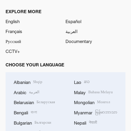
EXPLORE MORE
English
Español
Français
العربية
Русский
Documentary
CCTV+
CHOOSE YOUR LANGUAGE
Shqip
ລາວ
Albanian
Lao
العربية
Bahasa Melayu
Arabic
Malay
Беларуская
Монгол
Belarusian
Mongolian
বাংলা
မြန်မာဘာသာ
Bengali
Myanmar
Български
नेपाली
Bulgarian
Nepali