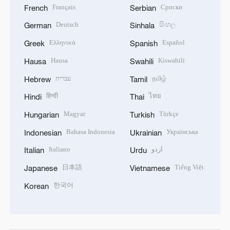
Français
Српски
French
Serbian
Deutsch
සිංහල
German
Sinhala
Ελληνικά
Español
Greek
Spanish
Hausa
Kiswahili
Hausa
Swahili
עברית
தமிழ்
Hebrew
Tamil
हिन्दी
ไทย
Hindi
Thai
Magyar
Türkçe
Hungarian
Turkish
Bahasa Indonesia
Українська
Indonesian
Ukrainian
Italiano
اردو
Italian
Urdu
日本語
Tiếng Việt
Japanese
Vietnamese
한국어
Korean