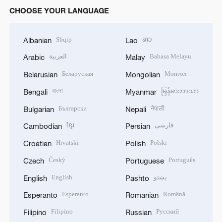
CHOOSE YOUR LANGUAGE
Shqip
ລາວ
Albanian
Lao
العربية
Bahasa Melayu
Arabic
Malay
Беларуская
Монгол
Belarusian
Mongolian
বাংলা
မြန်မာဘာသာ
Bengali
Myanmar
Български
नेपाली
Bulgarian
Nepali
ខ្មែរ
فارسی
Cambodian
Persian
Hrvatski
Polski
Croatian
Polish
Český
Português
Czech
Portuguese
English
پښتو
English
Pashto
Esperanto
Română
Esperanto
Romanian
Filipino
Русский
Filipino
Russian