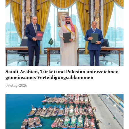
y
V
i
d
e
o
Saudi-Arabien, Türkei und Pakistan unterzeichnen
gemeinsames Verteidigungsabkommen
08-Aug-2026