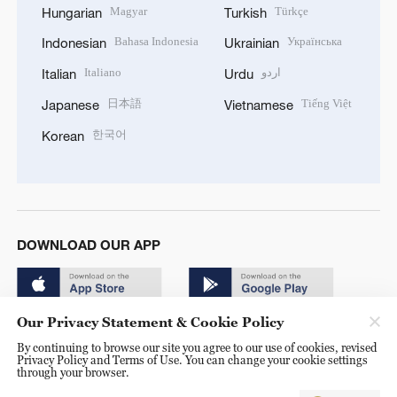
Magyar
Türkçe
Hungarian
Turkish
Bahasa Indonesia
Українська
Indonesian
Ukrainian
Italiano
اردو
Italian
Urdu
日本語
Tiếng Việt
Japanese
Vietnamese
한국어
Korean
DOWNLOAD OUR APP
Our Privacy Statement & Cookie Policy
By continuing to browse our site you agree to our use of cookies, revised
Privacy Policy and Terms of Use. You can change your cookie settings
through your browser.
© China Radio International.CRI. All Rights Reserved. 16A
Shijingshan Road, Beijing, China. 100040