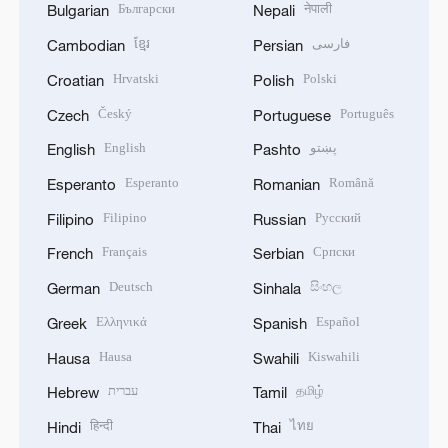
Български
नेपाली
Bulgarian
Nepali
ខ្មែរ
فارسی
Cambodian
Persian
Hrvatski
Polski
Croatian
Polish
Český
Português
Czech
Portuguese
English
پښتو
English
Pashto
Esperanto
Română
Esperanto
Romanian
Filipino
Русский
Filipino
Russian
Français
Српски
French
Serbian
Deutsch
සිංහල
German
Sinhala
Ελληνικά
Español
Greek
Spanish
Hausa
Kiswahili
Hausa
Swahili
עברית
தமிழ்
Hebrew
Tamil
हिन्दी
ไทย
Hindi
Thai