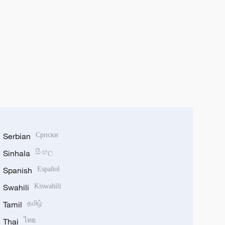
Serbian
Српски
Sinhala
සිංහල
Spanish
Español
Swahili
Kiswahili
Tamil
தமிழ்
Thai
ไทย