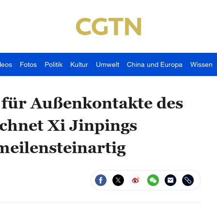
deos
Fotos
Politik
Kultur
Umwelt
China und Europa
Wissen
 für Außenkontakte des
chnet Xi Jinpings
eilensteinartig