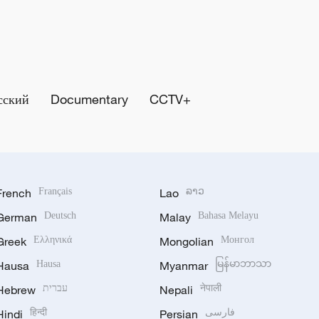
сский
Documentary
CCTV+
French
Français
Lao
ລາວ
German
Deutsch
Malay
Bahasa Melayu
Greek
Ελληνικά
Mongolian
Монгол
Hausa
Hausa
Myanmar
မြန်မာဘာသာ
Hebrew
עברית
Nepali
नेपाली
Hindi
हिन्दी
Persian
فارسی