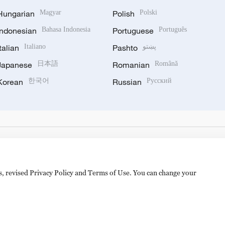
Hungarian
Magyar
Polish
Polski
Indonesian
Bahasa Indonesia
Portuguese
Português
Italian
Italiano
Pashto
پښتو
Japanese
日本語
Romanian
Română
Korean
한국어
Russian
Русский
es, revised Privacy Policy and Terms of Use. You can change your
hijingshan Road, Beijing, China. 100040