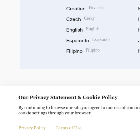
Croatian
Hrvatski
Czech
Český
English
English
Esperanto
Esperanto
Filipino
Filipino
DOWNLOAD OUR APP
Our Privacy Statement & Cookie Policy
By continuing to browse our site you agree to our use of cooki
cookie settings through your browser.
Privacy Policy
Terms of Use
© China Radio International.CRI. All Rights Reserved. 16A S