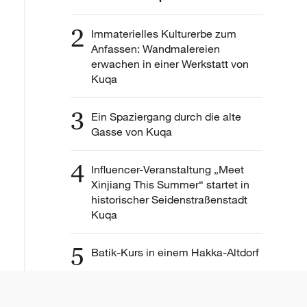
2
Immaterielles Kulturerbe zum
Anfassen: Wandmalereien
erwachen in einer Werkstatt von
Kuqa
3
Ein Spaziergang durch die alte
Gasse von Kuqa
4
Influencer-Veranstaltung „Meet
Xinjiang This Summer“ startet in
historischer Seidenstraßenstadt
Kuqa
5
Batik-Kurs in einem Hakka-Altdorf