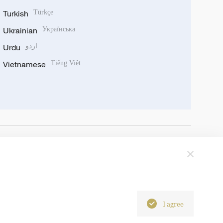
Turkish
Türkçe
Ukrainian
Українська
Urdu
اردو
Vietnamese
Tiếng Việt
I agree