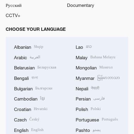
Русский
Documentary
CCTV+
CHOOSE YOUR LANGUAGE
Shqip
ລາວ
Albanian
Lao
العربية
Bahasa Melayu
Arabic
Malay
Беларуская
Монгол
Belarusian
Mongolian
বাংলা
မြန်မာဘာသာ
Bengali
Myanmar
Български
नेपाली
Bulgarian
Nepali
ខ្មែរ
فارسی
Cambodian
Persian
Hrvatski
Polski
Croatian
Polish
Český
Português
Czech
Portuguese
English
پښتو
English
Pashto