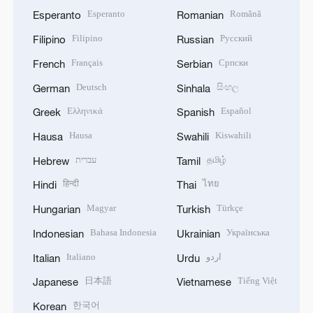
Esperanto
Română
Esperanto
Romanian
Filipino
Русский
Filipino
Russian
Français
Српски
French
Serbian
Deutsch
සිංහල
German
Sinhala
Ελληνικά
Español
Greek
Spanish
Hausa
Kiswahili
Hausa
Swahili
עברית
தமிழ்
Hebrew
Tamil
हिन्दी
ไทย
Hindi
Thai
Magyar
Türkçe
Hungarian
Turkish
Bahasa Indonesia
Українська
Indonesian
Ukrainian
Italiano
اردو
Italian
Urdu
日本語
Tiếng Việt
Japanese
Vietnamese
한국어
Korean