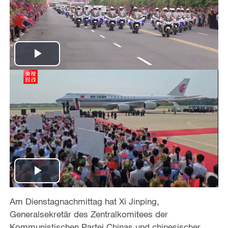
P
l
a
y
V
i
P
d
Am Dienstagnachmittag hat Xi Jinping,
l
Generalsekretär des Zentralkomitees der
e
Kommunistischen Partei Chinas und chinesischer