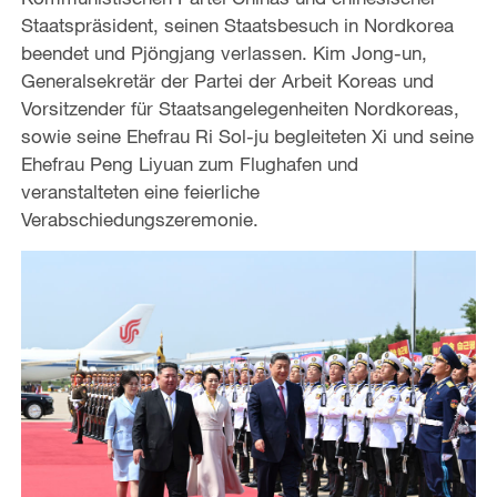
a
Staatspräsident, seinen Staatsbesuch in Nordkorea
o
y
beendet und Pjöngjang verlassen. Kim Jong-un,
Generalsekretär der Partei der Arbeit Koreas und
V
Vorsitzender für Staatsangelegenheiten Nordkoreas,
sowie seine Ehefrau Ri Sol-ju begleiteten Xi und seine
i
Ehefrau Peng Liyuan zum Flughafen und
veranstalteten eine feierliche
d
Verabschiedungszeremonie.
e
o