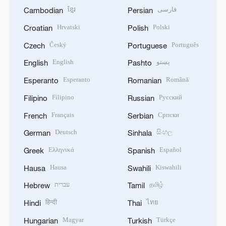
ខ្មែរ
فارسی
Cambodian
Persian
Hrvatski
Polski
Croatian
Polish
Český
Português
Czech
Portuguese
English
پښتو
English
Pashto
Esperanto
Română
Esperanto
Romanian
Filipino
Русский
Filipino
Russian
Français
Српски
French
Serbian
Deutsch
සිංහල
German
Sinhala
Ελληνικά
Español
Greek
Spanish
Hausa
Kiswahili
Hausa
Swahili
עברית
தமிழ்
Hebrew
Tamil
हिन्दी
ไทย
Hindi
Thai
Magyar
Türkçe
Hungarian
Turkish