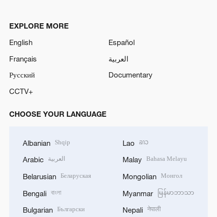
EXPLORE MORE
English
Español
Français
العربية
Русский
Documentary
CCTV+
CHOOSE YOUR LANGUAGE
Shqip
ລາວ
Albanian
Lao
العربية
Bahasa Melayu
Arabic
Malay
Беларуская
Монгол
Belarusian
Mongolian
বাংলা
မြန်မာဘာသာ
Bengali
Myanmar
Български
नेपाली
Bulgarian
Nepali