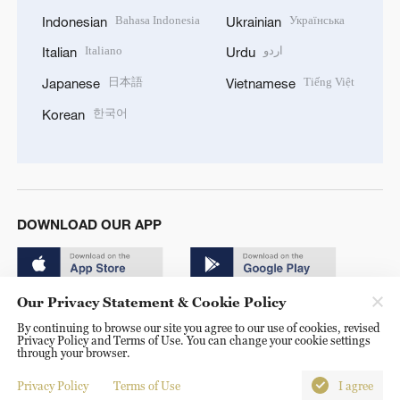
Bahasa Indonesia
Українська
Indonesian
Ukrainian
Italiano
اردو
Italian
Urdu
日本語
Tiếng Việt
Japanese
Vietnamese
한국어
Korean
DOWNLOAD OUR APP
Our Privacy Statement & Cookie Policy
By continuing to browse our site you agree to our use of cookies, revised
Privacy Policy and Terms of Use. You can change your cookie settings
through your browser.
© China Radio International.CRI. All Rights Reserved. 16A
Shijingshan Road, Beijing, China. 100040
Privacy Policy
Terms of Use
I agree