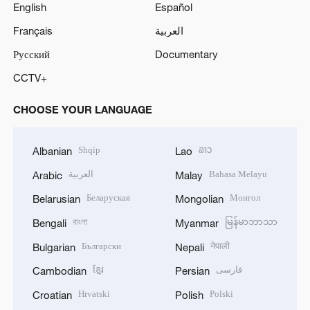
English
Español
Français
العربية
Русский
Documentary
CCTV+
CHOOSE YOUR LANGUAGE
Shqip
ລາວ
Albanian
Lao
العربية
Bahasa Melayu
Arabic
Malay
Беларуская
Монгол
Belarusian
Mongolian
বাংলা
မြန်မာဘာသာ
Bengali
Myanmar
Български
नेपाली
Bulgarian
Nepali
ខ្មែរ
فارسی
Cambodian
Persian
Hrvatski
Polski
Croatian
Polish