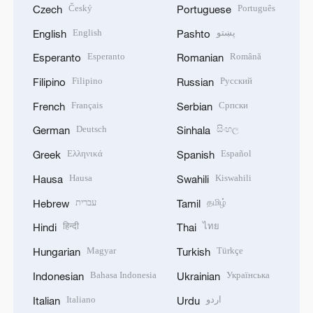
Český
Português
Czech
Portuguese
English
پښتو
English
Pashto
Esperanto
Română
Esperanto
Romanian
Filipino
Русский
Filipino
Russian
Français
Српски
French
Serbian
Deutsch
සිංහල
German
Sinhala
Ελληνικά
Español
Greek
Spanish
Hausa
Kiswahili
Hausa
Swahili
עברית
தமிழ்
Hebrew
Tamil
हिन्दी
ไทย
Hindi
Thai
Magyar
Türkçe
Hungarian
Turkish
Bahasa Indonesia
Українська
Indonesian
Ukrainian
Italiano
اردو
Italian
Urdu