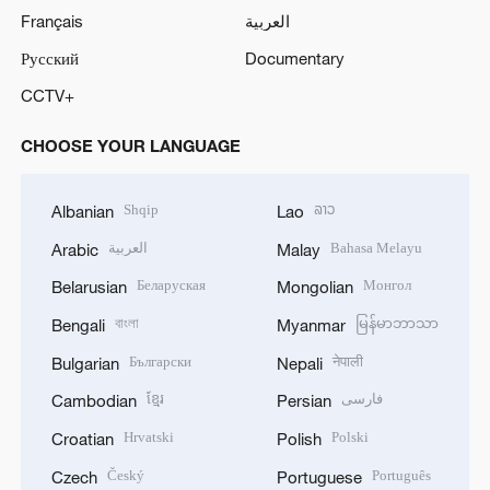
Français
العربية
Русский
Documentary
CCTV+
CHOOSE YOUR LANGUAGE
Shqip
ລາວ
Albanian
Lao
العربية
Bahasa Melayu
Arabic
Malay
Беларуская
Монгол
Belarusian
Mongolian
বাংলা
မြန်မာဘာသာ
Bengali
Myanmar
Български
नेपाली
Bulgarian
Nepali
ខ្មែរ
فارسی
Cambodian
Persian
Hrvatski
Polski
Croatian
Polish
Český
Português
Czech
Portuguese