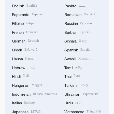
English
پښتو
English
Pashto
Esperanto
Română
Esperanto
Romanian
Filipino
Русский
Filipino
Russian
Français
Српски
French
Serbian
Deutsch
සිංහල
German
Sinhala
Ελληνικά
Español
Greek
Spanish
Hausa
Kiswahili
Hausa
Swahili
עברית
தமிழ்
Hebrew
Tamil
हिन्दी
ไทย
Hindi
Thai
Magyar
Türkçe
Hungarian
Turkish
Bahasa Indonesia
Українська
Indonesian
Ukrainian
Italiano
اردو
Italian
Urdu
日本語
Tiếng Việt
Japanese
Vietnamese