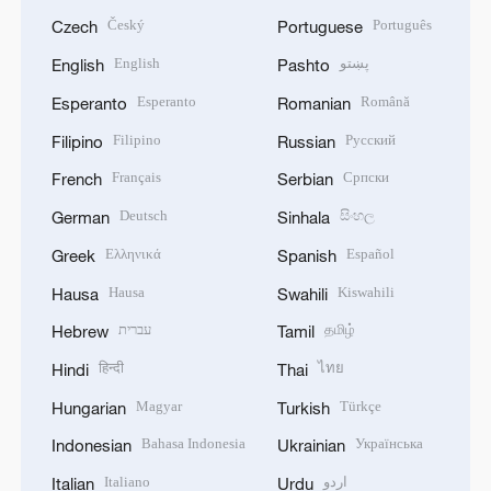
Český
Português
Czech
Portuguese
English
پښتو
English
Pashto
Esperanto
Română
Esperanto
Romanian
Filipino
Русский
Filipino
Russian
Français
Српски
French
Serbian
Deutsch
සිංහල
German
Sinhala
Ελληνικά
Español
Greek
Spanish
Hausa
Kiswahili
Hausa
Swahili
עברית
தமிழ்
Hebrew
Tamil
हिन्दी
ไทย
Hindi
Thai
Magyar
Türkçe
Hungarian
Turkish
Bahasa Indonesia
Українська
Indonesian
Ukrainian
Italiano
اردو
Italian
Urdu