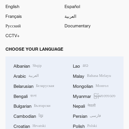
English
Español
Français
العربية
Русский
Documentary
CCTV+
CHOOSE YOUR LANGUAGE
Shqip
ລາວ
Albanian
Lao
العربية
Bahasa Melayu
Arabic
Malay
Беларуская
Монгол
Belarusian
Mongolian
বাংলা
မြန်မာဘာသာ
Bengali
Myanmar
Български
नेपाली
Bulgarian
Nepali
ខ្មែរ
فارسی
Cambodian
Persian
Hrvatski
Polski
Croatian
Polish