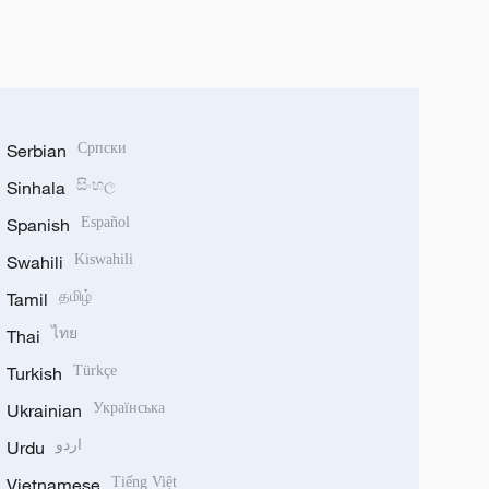
Serbian
Српски
Sinhala
සිංහල
Spanish
Español
Swahili
Kiswahili
Tamil
தமிழ்
Thai
ไทย
Turkish
Türkçe
Ukrainian
Українська
Urdu
اردو
Vietnamese
Tiếng Việt