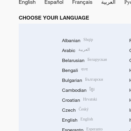
English
Español
Français
العربية
Ру
CHOOSE YOUR LANGUAGE
Albanian
Shqip
Arabic
العربية
Belarusian
Беларуская
Bengali
বাংলা
Bulgarian
Български
Cambodian
ខ្មែរ
Croatian
Hrvatski
Czech
Český
English
English
Esperanto
Esperanto