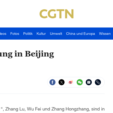
deos
Fotos
Politik
Kultur
Umwelt
China und Europa
Wissen
ng in Beijing
1“, Zhang Lu, Wu Fei und Zhang Hongzhang, sind in