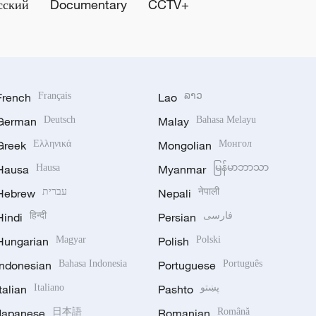
сский
Documentary
CCTV+
French
Français
Lao
ລາວ
German
Deutsch
Malay
Bahasa Melayu
Greek
Ελληνικά
Mongolian
Монгол
Hausa
Hausa
Myanmar
မြန်မာဘာသာ
Hebrew
עברית
Nepali
नेपाली
Hindi
हिन्दी
Persian
فارسی
Hungarian
Magyar
Polish
Polski
Indonesian
Bahasa Indonesia
Portuguese
Português
Italian
Italiano
Pashto
پښتو
Japanese
日本語
Romanian
Română