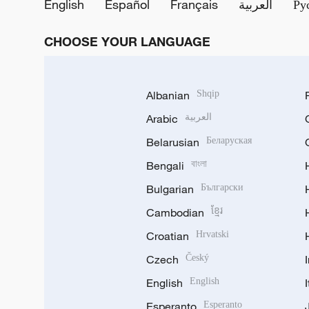
English
Español
Français
العربية
Ру
CHOOSE YOUR LANGUAGE
Albanian
Shqip
Arabic
العربية
Belarusian
Беларуская
Bengali
বাংলা
Bulgarian
Български
Cambodian
ខ្មែរ
Croatian
Hrvatski
Czech
Český
English
English
Esperanto
Esperanto