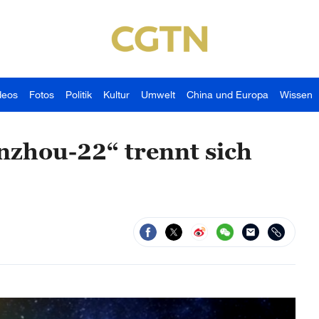
deos
Fotos
Politik
Kultur
Umwelt
China und Europa
Wissen
nzhou-22“ trennt sich