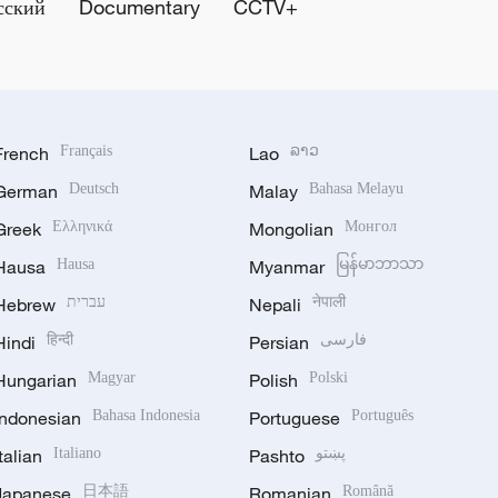
сский
Documentary
CCTV+
French
Français
Lao
ລາວ
German
Deutsch
Malay
Bahasa Melayu
Greek
Ελληνικά
Mongolian
Монгол
Hausa
Hausa
Myanmar
မြန်မာဘာသာ
Hebrew
עברית
Nepali
नेपाली
Hindi
हिन्दी
Persian
فارسی
Hungarian
Magyar
Polish
Polski
Indonesian
Bahasa Indonesia
Portuguese
Português
Italian
Italiano
Pashto
پښتو
Japanese
日本語
Romanian
Română