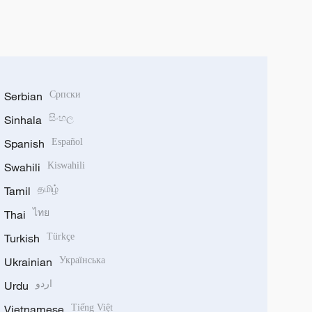
Serbian
Српски
Sinhala
සිංහල
Spanish
Español
Swahili
Kiswahili
Tamil
தமிழ்
Thai
ไทย
Turkish
Türkçe
Ukrainian
Українська
Urdu
اردو
Vietnamese
Tiếng Việt