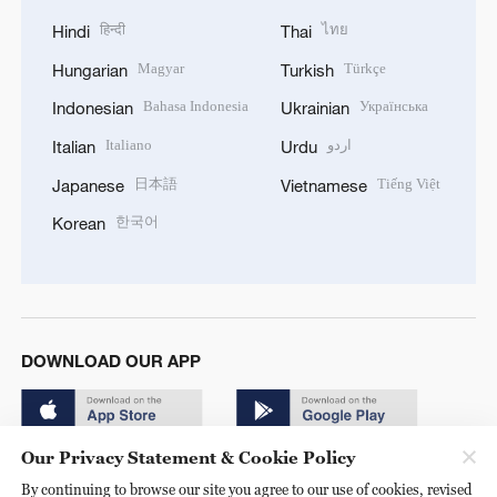
हिन्दी
ไทย
Hindi
Thai
Magyar
Türkçe
Hungarian
Turkish
Bahasa Indonesia
Українська
Indonesian
Ukrainian
Italiano
اردو
Italian
Urdu
日本語
Tiếng Việt
Japanese
Vietnamese
한국어
Korean
DOWNLOAD OUR APP
Our Privacy Statement & Cookie Policy
By continuing to browse our site you agree to our use of cookies, revised