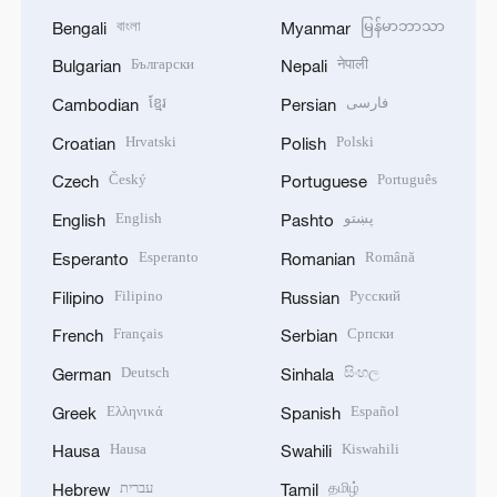
বাংলা
မြန်မာဘာသာ
Bengali
Myanmar
Български
नेपाली
Bulgarian
Nepali
ខ្មែរ
فارسی
Cambodian
Persian
Hrvatski
Polski
Croatian
Polish
Český
Português
Czech
Portuguese
English
پښتو
English
Pashto
Esperanto
Română
Esperanto
Romanian
Filipino
Русский
Filipino
Russian
Français
Српски
French
Serbian
Deutsch
සිංහල
German
Sinhala
Ελληνικά
Español
Greek
Spanish
Hausa
Kiswahili
Hausa
Swahili
עברית
தமிழ்
Hebrew
Tamil