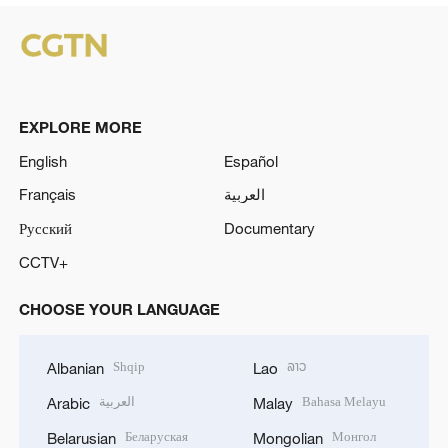
EXPLORE MORE
English
Español
Français
العربية
Русский
Documentary
CCTV+
CHOOSE YOUR LANGUAGE
Shqip
ລາວ
Albanian
Lao
العربية
Bahasa Melayu
Arabic
Malay
Беларуская
Монгол
Belarusian
Mongolian