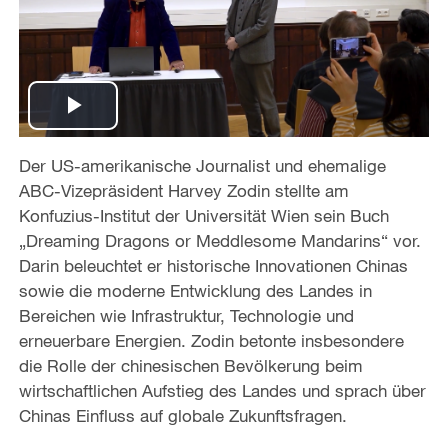
P
Der US-amerikanische Journalist und ehemalige
l
ABC-Vizepräsident
Harvey Zodin
stellte am
a
Konfuzius-Institut der Universität Wien sein Buch
„Dreaming Dragons or Meddlesome Mandarins“ vor.
y
Darin beleuchtet er historische Innovationen Chinas
sowie die moderne Entwicklung des Landes in
V
Bereichen wie Infrastruktur, Technologie und
erneuerbare Energien. Zodin betonte insbesondere
i
die Rolle der chinesischen Bevölkerung beim
wirtschaftlichen Aufstieg des Landes und sprach über
d
Chinas Einfluss auf globale Zukunftsfragen.
e