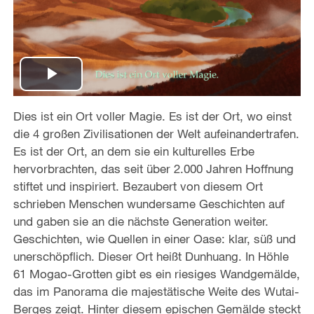
P
Dies ist ein Ort voller Magie. Es ist der Ort, wo einst
l
die 4 großen Zivilisationen der Welt aufeinandertrafen.
a
Es ist der Ort, an dem sie ein kulturelles Erbe
hervorbrachten, das seit über 2.000 Jahren Hoffnung
y
stiftet und inspiriert. Bezaubert von diesem Ort
schrieben Menschen wundersame Geschichten auf
V
und gaben sie an die nächste Generation weiter.
Geschichten, wie Quellen in einer Oase: klar, süß und
i
unerschöpflich. Dieser Ort heißt Dunhuang. In Höhle
61 Mogao-Grotten gibt es ein riesiges Wandgemälde,
d
das im Panorama die majestätische Weite des Wutai-
e
Berges zeigt. Hinter diesem epischen Gemälde steckt