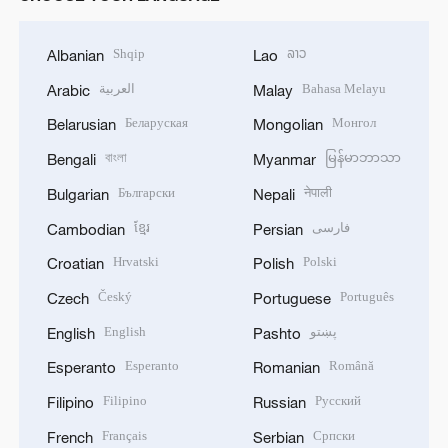
Shqip
ລາວ
Albanian
Lao
العربية
Bahasa Melayu
Arabic
Malay
Беларуская
Монгол
Belarusian
Mongolian
বাংলা
မြန်မာဘာသာ
Bengali
Myanmar
Български
नेपाली
Bulgarian
Nepali
ខ្មែរ
فارسی
Cambodian
Persian
Hrvatski
Polski
Croatian
Polish
Český
Português
Czech
Portuguese
English
پښتو
English
Pashto
Esperanto
Română
Esperanto
Romanian
Filipino
Русский
Filipino
Russian
Français
Српски
French
Serbian