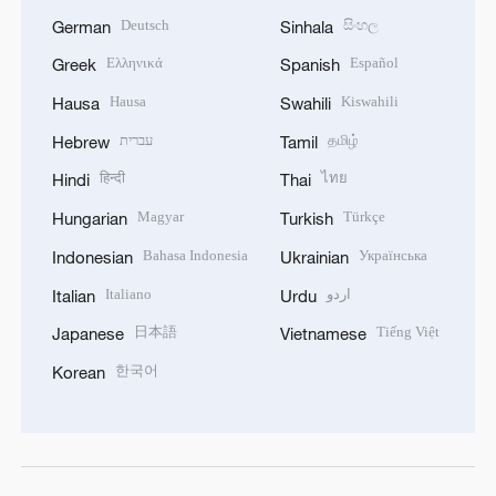
Deutsch
සිංහල
German
Sinhala
Ελληνικά
Español
Greek
Spanish
Hausa
Kiswahili
Hausa
Swahili
עברית
தமிழ்
Hebrew
Tamil
हिन्दी
ไทย
Hindi
Thai
Magyar
Türkçe
Hungarian
Turkish
Bahasa Indonesia
Українська
Indonesian
Ukrainian
Italiano
اردو
Italian
Urdu
日本語
Tiếng Việt
Japanese
Vietnamese
한국어
Korean