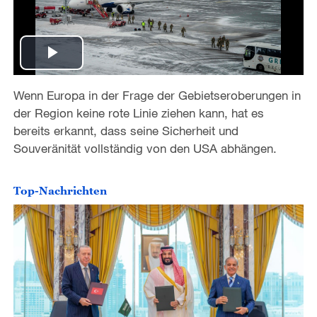
P
Wenn Europa in der Frage der Gebietseroberungen in
l
der Region keine rote Linie ziehen kann, hat es
a
bereits erkannt, dass seine Sicherheit und
Souveränität vollständig von den USA abhängen.
y
Top-Nachrichten
V
i
d
e