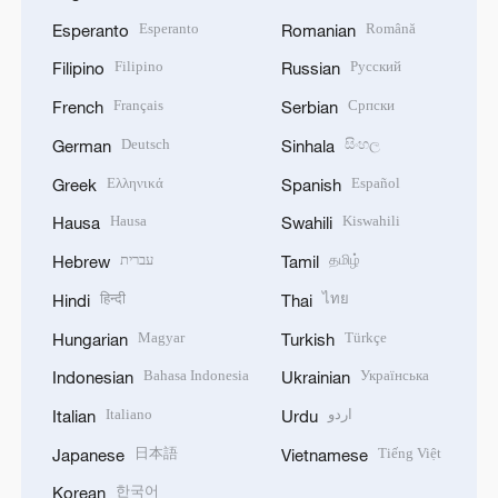
Esperanto
Română
Esperanto
Romanian
Filipino
Русский
Filipino
Russian
Français
Српски
French
Serbian
Deutsch
සිංහල
German
Sinhala
Ελληνικά
Español
Greek
Spanish
Hausa
Kiswahili
Hausa
Swahili
עברית
தமிழ்
Hebrew
Tamil
हिन्दी
ไทย
Hindi
Thai
Magyar
Türkçe
Hungarian
Turkish
Bahasa Indonesia
Українська
Indonesian
Ukrainian
Italiano
اردو
Italian
Urdu
日本語
Tiếng Việt
Japanese
Vietnamese
한국어
Korean