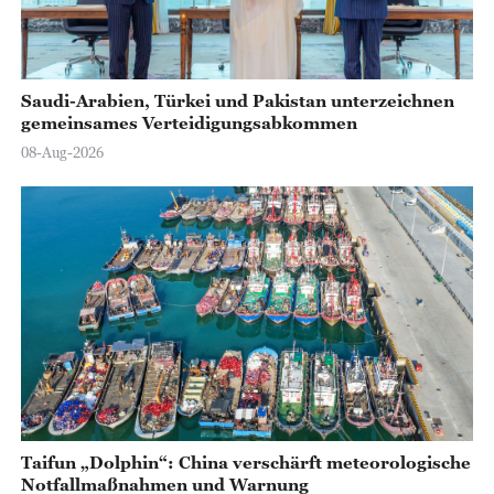
o
Saudi-Arabien, Türkei und Pakistan unterzeichnen
gemeinsames Verteidigungsabkommen
08-Aug-2026
Taifun „Dolphin“: China verschärft meteorologische
Notfallmaßnahmen und Warnung