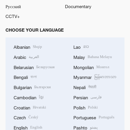
Русский
Documentary
CCTV+
CHOOSE YOUR LANGUAGE
Shqip
ລາວ
Albanian
Lao
العربية
Bahasa Melayu
Arabic
Malay
Беларуская
Монгол
Belarusian
Mongolian
বাংলা
မြန်မာဘာသာ
Bengali
Myanmar
Български
नेपाली
Bulgarian
Nepali
ខ្មែរ
فارسی
Cambodian
Persian
Hrvatski
Polski
Croatian
Polish
Český
Português
Czech
Portuguese
English
پښتو
English
Pashto