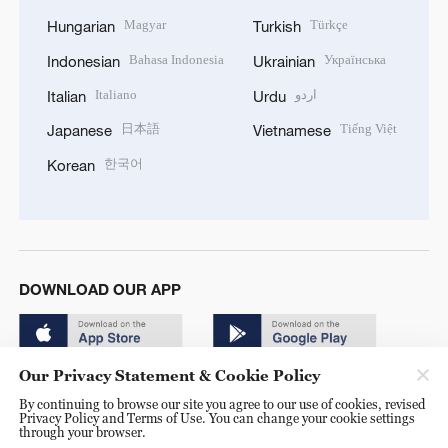
Magyar
Türkçe
Hungarian
Turkish
Bahasa Indonesia
Українська
Indonesian
Ukrainian
Italiano
اردو
Italian
Urdu
日本語
Tiếng Việt
Japanese
Vietnamese
한국어
Korean
DOWNLOAD OUR APP
Our Privacy Statement & Cookie Policy
By continuing to browse our site you agree to our use of cookies, revised
Privacy Policy and Terms of Use. You can change your cookie settings
through your browser.
© China Radio International.CRI. All Rights Reserved. 16A