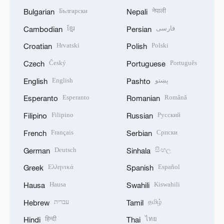
Български
नेपाली
Bulgarian
Nepali
ខ្មែរ
فارسی
Cambodian
Persian
Hrvatski
Polski
Croatian
Polish
Český
Português
Czech
Portuguese
English
پښتو
English
Pashto
Esperanto
Română
Esperanto
Romanian
Filipino
Русский
Filipino
Russian
Français
Српски
French
Serbian
Deutsch
සිංහල
German
Sinhala
Ελληνικά
Español
Greek
Spanish
Hausa
Kiswahili
Hausa
Swahili
עברית
தமிழ்
Hebrew
Tamil
हिन्दी
ไทย
Hindi
Thai