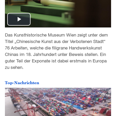
P
Das Kunsthistorische Museum Wien zeigt unter dem
l
Titel „Chinesische Kunst aus der Verbotenen Stadt“
a
76 Arbeiten, welche die filigrane Handwerkskunst
Chinas im 18. Jahrhundert unter Beweis stellen. Ein
y
guter Teil der Exponate ist dabei erstmals in Europa
zu sehen.
V
i
Top-Nachrichten
d
e