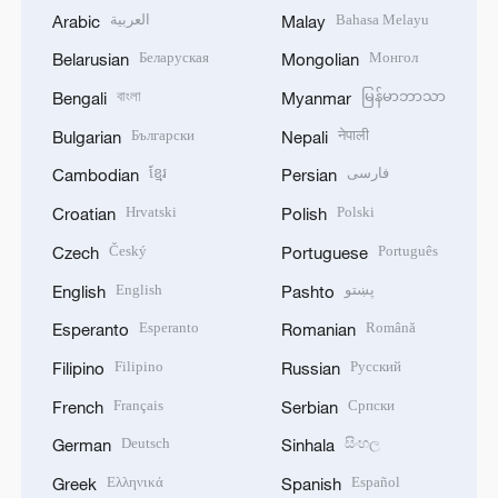
العربية
Bahasa Melayu
Arabic
Malay
Беларуская
Монгол
Belarusian
Mongolian
বাংলা
မြန်မာဘာသာ
Bengali
Myanmar
Български
नेपाली
Bulgarian
Nepali
ខ្មែរ
فارسی
Cambodian
Persian
Hrvatski
Polski
Croatian
Polish
Český
Português
Czech
Portuguese
English
پښتو
English
Pashto
Esperanto
Română
Esperanto
Romanian
Filipino
Русский
Filipino
Russian
Français
Српски
French
Serbian
Deutsch
සිංහල
German
Sinhala
Ελληνικά
Español
Greek
Spanish