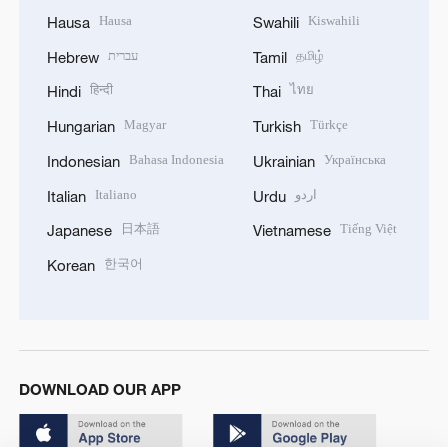
Hausa
Kiswahili
Hausa
Swahili
עברית
தமிழ்
Hebrew
Tamil
हिन्दी
ไทย
Hindi
Thai
Magyar
Türkçe
Hungarian
Turkish
Bahasa Indonesia
Українська
Indonesian
Ukrainian
Italiano
اردو
Italian
Urdu
日本語
Tiếng Việt
Japanese
Vietnamese
한국어
Korean
DOWNLOAD OUR APP