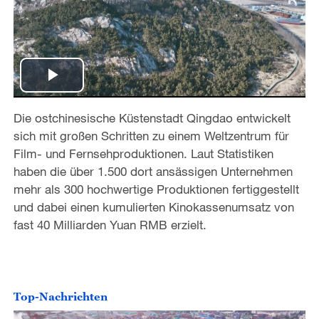
P
Die ostchinesische Küstenstadt Qingdao entwickelt
l
sich mit großen Schritten zu einem Weltzentrum für
a
Film- und Fernsehproduktionen. Laut Statistiken
haben die über 1.500 dort ansässigen Unternehmen
y
mehr als 300 hochwertige Produktionen fertiggestellt
und dabei einen kumulierten Kinokassenumsatz von
V
fast 40 Milliarden Yuan RMB erzielt.
i
d
Top-Nachrichten
e