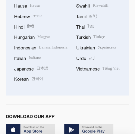
Hausa
Kiswahili
Hausa
Swahili
עברית
தமிழ்
Hebrew
Tamil
हिन्दी
ไทย
Hindi
Thai
Magyar
Türkçe
Hungarian
Turkish
Bahasa Indonesia
Українська
Indonesian
Ukrainian
Italiano
اردو
Italian
Urdu
日本語
Tiếng Việt
Japanese
Vietnamese
한국어
Korean
DOWNLOAD OUR APP