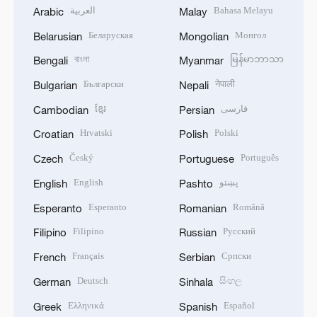
العربية
Bahasa Melayu
Arabic
Malay
Беларуская
Монгол
Belarusian
Mongolian
বাংলা
မြန်မာဘာသာ
Bengali
Myanmar
Български
नेपाली
Bulgarian
Nepali
ខ្មែរ
فارسی
Cambodian
Persian
Hrvatski
Polski
Croatian
Polish
Český
Português
Czech
Portuguese
English
پښتو
English
Pashto
Esperanto
Română
Esperanto
Romanian
Filipino
Русский
Filipino
Russian
Français
Српски
French
Serbian
Deutsch
සිංහල
German
Sinhala
Ελληνικά
Español
Greek
Spanish