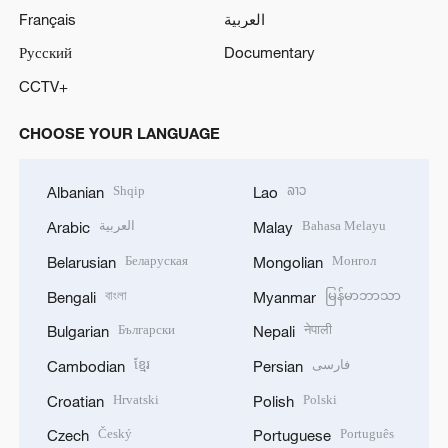
Français
العربية
Русский
Documentary
CCTV+
CHOOSE YOUR LANGUAGE
Shqip
ລາວ
Albanian
Lao
العربية
Bahasa Melayu
Arabic
Malay
Беларуская
Монгол
Belarusian
Mongolian
বাংলা
မြန်မာဘာသာ
Bengali
Myanmar
Български
नेपाली
Bulgarian
Nepali
ខ្មែរ
فارسی
Cambodian
Persian
Hrvatski
Polski
Croatian
Polish
Český
Português
Czech
Portuguese