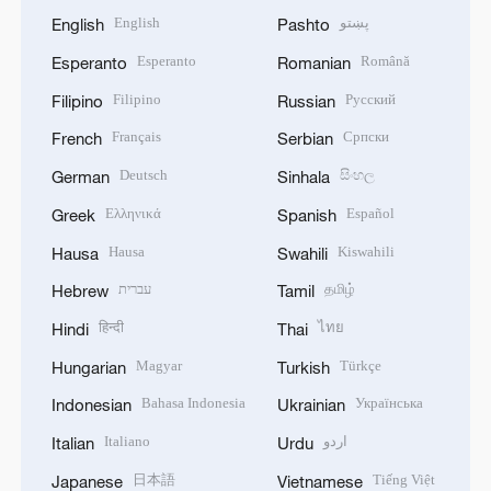
English
پښتو
English
Pashto
Esperanto
Română
Esperanto
Romanian
Filipino
Русский
Filipino
Russian
Français
Српски
French
Serbian
Deutsch
සිංහල
German
Sinhala
Ελληνικά
Español
Greek
Spanish
Hausa
Kiswahili
Hausa
Swahili
עברית
தமிழ்
Hebrew
Tamil
हिन्दी
ไทย
Hindi
Thai
Magyar
Türkçe
Hungarian
Turkish
Bahasa Indonesia
Українська
Indonesian
Ukrainian
Italiano
اردو
Italian
Urdu
日本語
Tiếng Việt
Japanese
Vietnamese