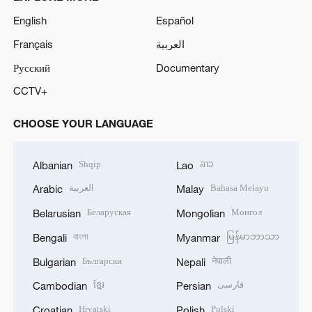
English
Español
Français
العربية
Русский
Documentary
CCTV+
CHOOSE YOUR LANGUAGE
Shqip
ລາວ
Albanian
Lao
العربية
Bahasa Melayu
Arabic
Malay
Беларуская
Монгол
Belarusian
Mongolian
বাংলা
မြန်မာဘာသာ
Bengali
Myanmar
Български
नेपाली
Bulgarian
Nepali
ខ្មែរ
فارسی
Cambodian
Persian
Hrvatski
Polski
Croatian
Polish