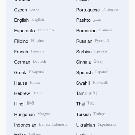
Český
Português
Czech
Portuguese
English
پښتو
English
Pashto
Esperanto
Română
Esperanto
Romanian
Filipino
Русский
Filipino
Russian
Français
Српски
French
Serbian
Deutsch
සිංහල
German
Sinhala
Ελληνικά
Español
Greek
Spanish
Hausa
Kiswahili
Hausa
Swahili
עברית
தமிழ்
Hebrew
Tamil
हिन्दी
ไทย
Hindi
Thai
Magyar
Türkçe
Hungarian
Turkish
Bahasa Indonesia
Українська
Indonesian
Ukrainian
Italiano
اردو