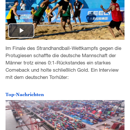
P
Im Finale des Strandhandball-Wettkampfs gegen die
l
Protugiesen schaffte die deutsche Mannschaft der
a
Männer trotz eines 0:1-Rückstandes ein starkes
Comeback und holte schließlich Gold. Ein Interview
y
mit dem deutschen Torhüter:
V
Top-Nachrichten
i
d
e