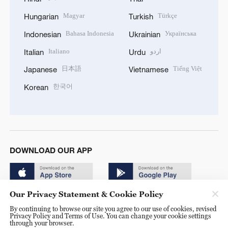
Magyar
Türkçe
Hungarian
Turkish
Bahasa Indonesia
Українська
Indonesian
Ukrainian
Italiano
اردو
Italian
Urdu
日本語
Tiếng Việt
Japanese
Vietnamese
한국어
Korean
DOWNLOAD OUR APP
Our Privacy Statement & Cookie Policy
By continuing to browse our site you agree to our use of cookies, revised
Privacy Policy and Terms of Use. You can change your cookie settings
through your browser.
© China Radio International.CRI. All Rights Reserved. 16A