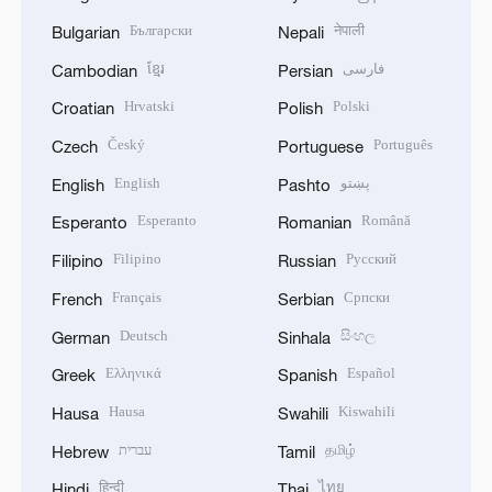
Български
नेपाली
Bulgarian
Nepali
ខ្មែរ
فارسی
Cambodian
Persian
Hrvatski
Polski
Croatian
Polish
Český
Português
Czech
Portuguese
English
پښتو
English
Pashto
Esperanto
Română
Esperanto
Romanian
Filipino
Русский
Filipino
Russian
Français
Српски
French
Serbian
Deutsch
සිංහල
German
Sinhala
Ελληνικά
Español
Greek
Spanish
Hausa
Kiswahili
Hausa
Swahili
עברית
தமிழ்
Hebrew
Tamil
हिन्दी
ไทย
Hindi
Thai