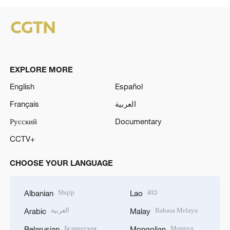
EXPLORE MORE
English
Español
Français
العربية
Русский
Documentary
CCTV+
CHOOSE YOUR LANGUAGE
Shqip
ລາວ
Albanian
Lao
العربية
Bahasa Melayu
Arabic
Malay
Беларуская
Монгол
Belarusian
Mongolian