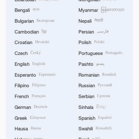
বাংলা
မြန်မာဘာသာ
Bengali
Myanmar
Български
नेपाली
Bulgarian
Nepali
ខ្មែរ
فارسی
Cambodian
Persian
Hrvatski
Polski
Croatian
Polish
Český
Português
Czech
Portuguese
English
پښتو
English
Pashto
Esperanto
Română
Esperanto
Romanian
Filipino
Русский
Filipino
Russian
Français
Српски
French
Serbian
Deutsch
සිංහල
German
Sinhala
Ελληνικά
Español
Greek
Spanish
Hausa
Kiswahili
Hausa
Swahili
עברית
தமிழ்