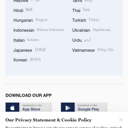
Hebrew
Tamil
हिन्दी
ไทย
Hindi
Thai
Magyar
Türkçe
Hungarian
Turkish
Bahasa Indonesia
Українська
Indonesian
Ukrainian
Italiano
اردو
Italian
Urdu
日本語
Tiếng Việt
Japanese
Vietnamese
한국어
Korean
DOWNLOAD OUR APP
Our Privacy Statement & Cookie Policy
By continuing to browse our site you agree to our use of cookies, revised