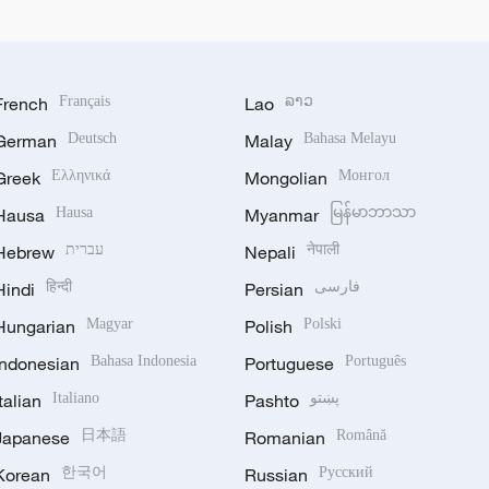
French
Français
Lao
ລາວ
German
Deutsch
Malay
Bahasa Melayu
Greek
Ελληνικά
Mongolian
Монгол
Hausa
Hausa
Myanmar
မြန်မာဘာသာ
Hebrew
עברית
Nepali
नेपाली
Hindi
हिन्दी
Persian
فارسی
Hungarian
Magyar
Polish
Polski
Indonesian
Bahasa Indonesia
Portuguese
Português
Italian
Italiano
Pashto
پښتو
Japanese
日本語
Romanian
Română
Korean
한국어
Russian
Русский