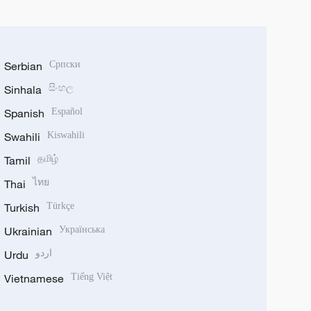
Serbian
Српски
Sinhala
සිංහල
Spanish
Español
Swahili
Kiswahili
Tamil
தமிழ்
Thai
ไทย
Turkish
Türkçe
Ukrainian
Українська
Urdu
اردو
Vietnamese
Tiếng Việt