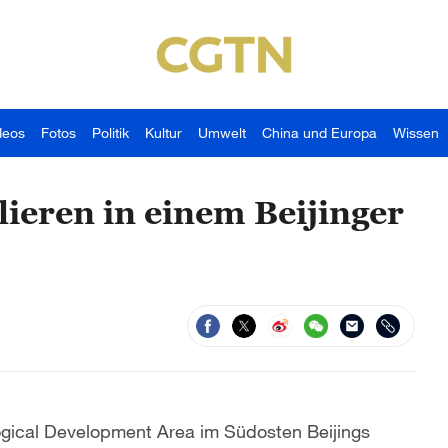
deos
Fotos
Politik
Kultur
Umwelt
China und Europa
Wissen
ieren in einem Beijinger
ogical Development Area im Südosten Beijings