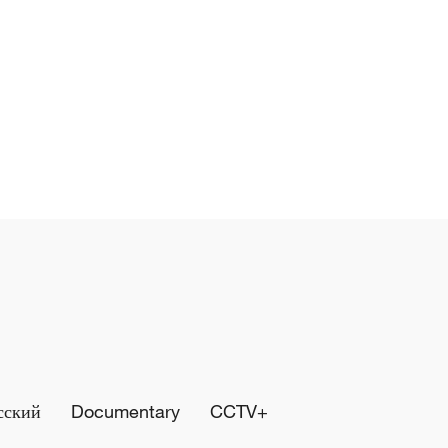
сский
Documentary
CCTV+