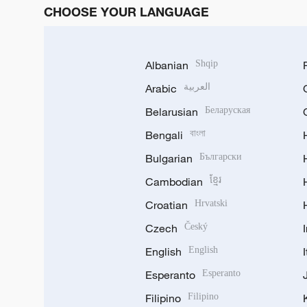
CHOOSE YOUR LANGUAGE
Albanian
Shqip
Arabic
العربية
Belarusian
Беларуская
Bengali
বাংলা
Bulgarian
Български
Cambodian
ខ្មែរ
Croatian
Hrvatski
Czech
Český
English
English
Esperanto
Esperanto
Filipino
Filipino